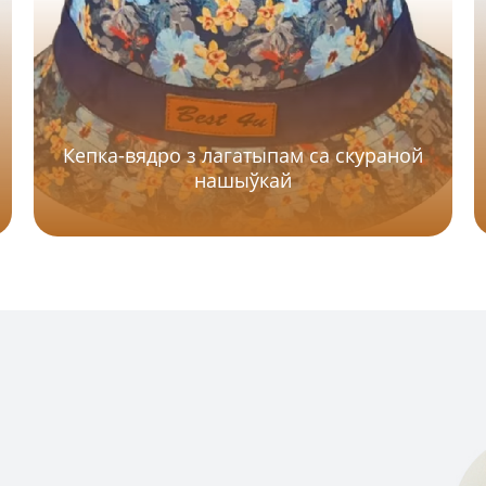
Кепка-вядро з лагатыпам са скураной
нашыўкай