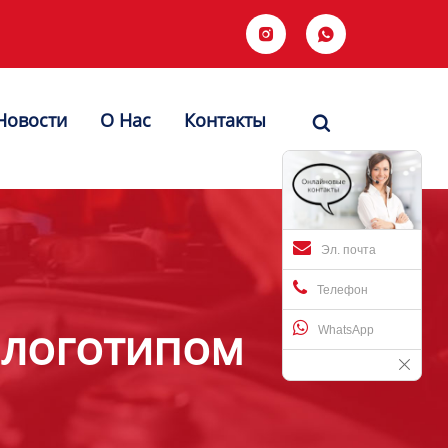


Новости
О Hас
Контакты

Эл. почта
Телефон
 логотипом
WhatsApp