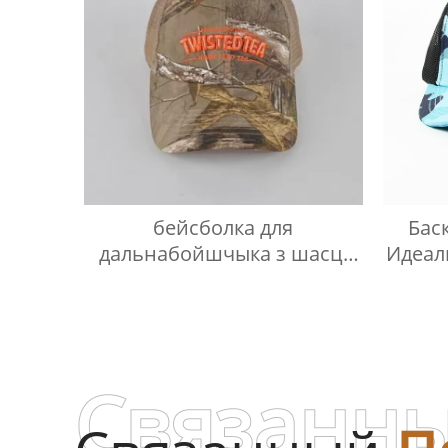
бейсболка для
Бас
дальнабойшчыка з шасці
Идеал
панэлямі з 3D-вышыўкай
Связанны