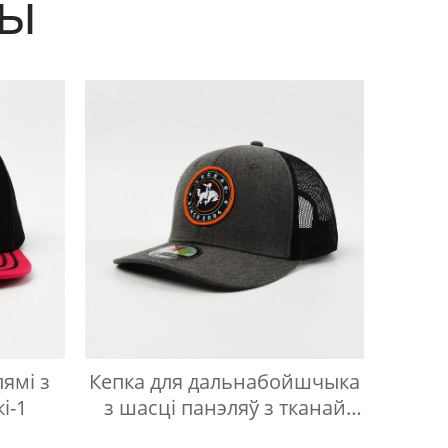
ты
ямі з
Кепка для дальнабойшчыка
і-1
з шасці панэляў з тканай
этыкеткай