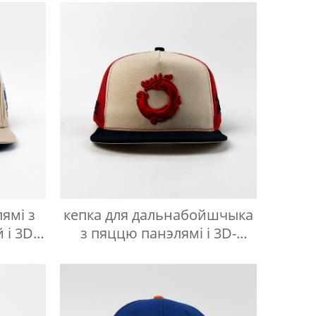
ямі з
кепка для дальнабойшчыка
 і 3D-
з пяццю панэлямі і 3D-
вышыўкай