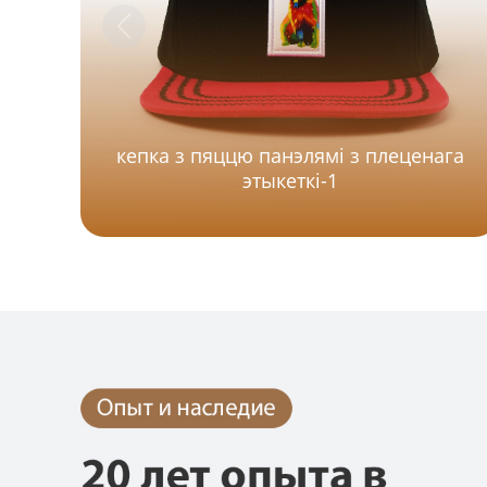
кепка з пяццю панэлямі з плеценага
этыкеткі-1