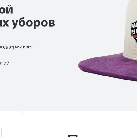
родаваемы
ы