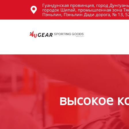
Гуандунская провинция, город Дунгуань
Главная

городок Шипай, промышленная зона Тя
Пэньлин, Пэньлин Дади дорога, № 13, 
Продукция
Новости
О Hас
Контакты
высокое к