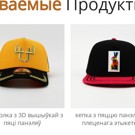
ваемые
Продук
олка з 3D вышыўкай з
кепка з пяццю панэл
пяці панэляў
плеценага этыкетк