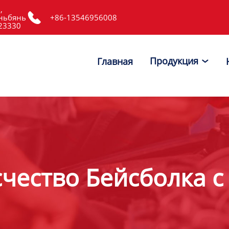
,

ньбянь
+86-13546956008
523330
Продукция
Главная

счество Бейсболка с