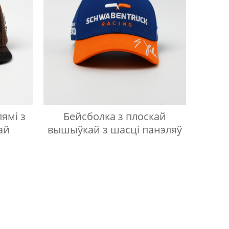
ямі з
Бейсболка з плоскай
ай
вышыўкай з шасці панэляў