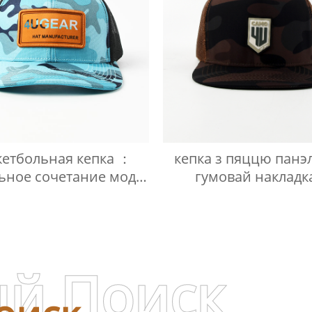
кетбольная кепка ：
кепка з пяццю панэл
ьное сочетание моды
гумовай накладк
и спорта
й Поиск