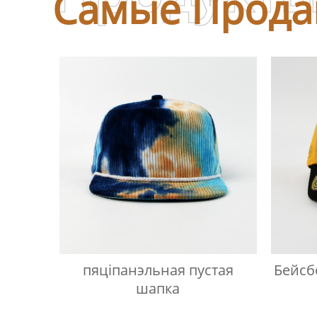
Самые Прода
пяціпанэльная пустая
Бейсб
шапка