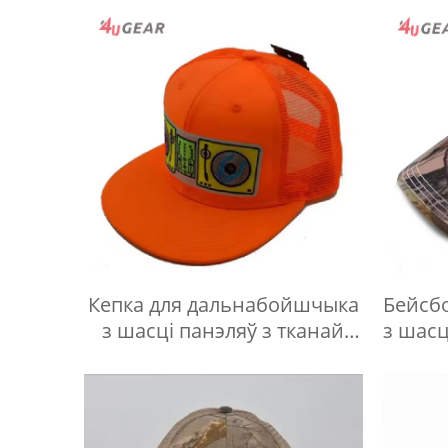
Кепка для дальнабойшчыка
Бейсб
з шасці панэляў з тканай
з шасц
этыкеткай-1