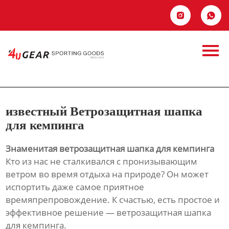
Главная


известный
Продукция
Ветрозащитная
Новости
шапка для
О Hас
известный Ветрозащитная шапка
кемпинга
Контакты
для кемпинга
Знаменитая ветрозащитная шапка для кемпинга
Кто из нас не сталкивался с пронизывающим
ветром во время отдыха на природе? Он может
испортить даже самое приятное
времяпрепровождение. К счастью, есть простое и
эффективное решение — ветрозащитная шапка
для кемпинга.