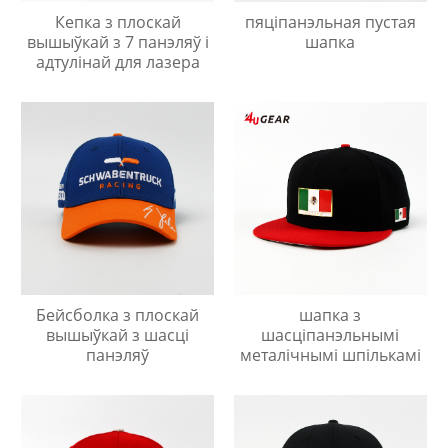
Кепка з плоскай
пяціпанэльная пустая
вышыўкай з 7 панэляў і
шапка
адтулінай для лазера
Бейсболка з плоскай
шапка з
вышыўкай з шасці
шасціпанэльнымі
панэляў
металічнымі шпількамі