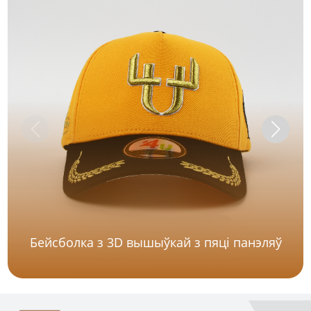
Бейсболка з 3D вышыўкай з пяці панэляў