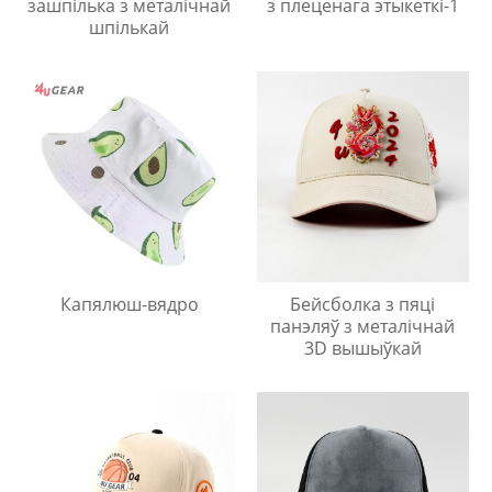
зашпілька з металічнай
з плеценага этыкеткі-1
шпількай
Капялюш-вядро
Бейсболка з пяці
панэляў з металічнай
3D вышыўкай