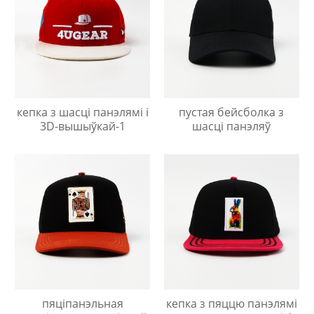
кепка з шасці панэлямі і
пустая бейсболка з
3D-вышыўкай-1
шасці панэляў
пяціпанэльная
кепка з пяццю панэлямі