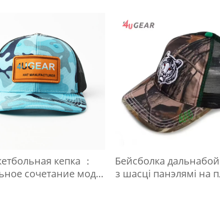
для лазера
кетбольная кепка ：
Бейсболка дальнабо
ьное сочетание моды
з шасці панэлямі на 
и спорта
вышыўцы