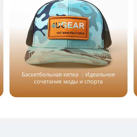
Баскетбольная кепка ：Идеальное
сочетание моды и спорта