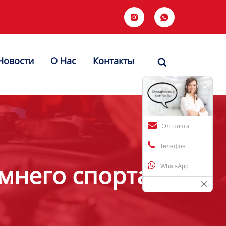


Новости
О Hас
Контакты

Эл. почта
Телефон
мнего спорта
WhatsApp