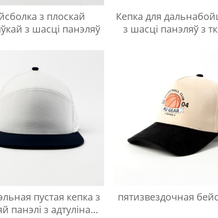
йсболка з плоскай
Кепка для дальнабо
кай з шасці панэляў
з шасці панэляў з т
этыкеткай-1
эльная пустая кепка з
пятизвездочная бей
й панэлі з адтулінай