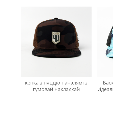
кепка з пяццю панэлямі з
Бас
гумовай накладкай
Идеал