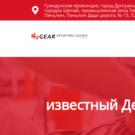
Гуандунская провинция, город Дунгуань
Главная

городок Шипай, промышленная зона Тя
Пэньлин, Пэньлин Дади дорога, № 13, 
Продукция
Новости
О Hас
Контакты
известный Д