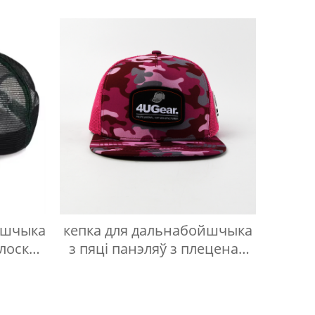
лазера
йшчыка
кепка для дальнабойшчыка
плоскай
з пяці панэляў з плеценай
этыкеткай