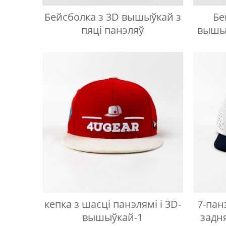
Бейсболка з 3D вышыўкай з
Бе
пяці панэляў
вышыў
кепка з шасці панэлямі і 3D-
7-пан
вышыўкай-1
задня