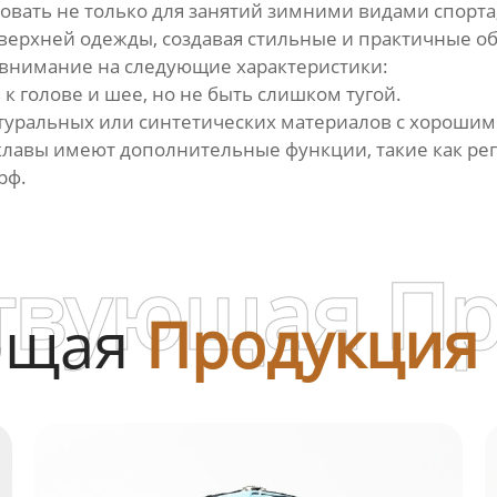
овать не только для занятий зимними видами спорта,
 верхней одежды, создавая стильные и практичные о
 внимание на следующие характеристики:
к голове и шее, но не быть слишком тугой.
атуральных или синтетических материалов с хороши
лавы имеют дополнительные функции, такие как рег
рф.
твующая П
ющая
Продукция