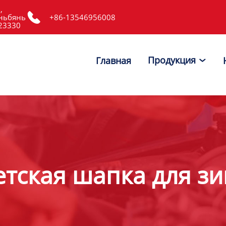
,

ньбянь
+86-13546956008
523330
Продукция
Главная

етская шапка для зи