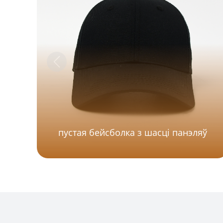
пустая бейсболка з шасці панэляў