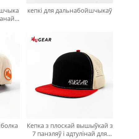
йшчыка
кепкі для дальнабойшчыкаў
канай
сболка
Кепка з плоскай вышыўкай з
7 панэляў і адтулінай для