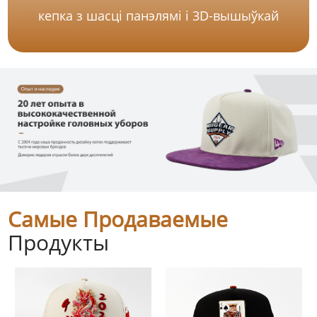
кепка з шасці панэлямі і 3D-вышыўкай
Самые Продаваемые
Продукты