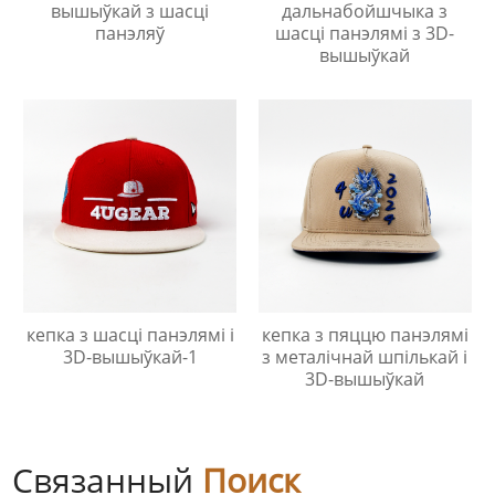
вышыўкай з шасці
дальнабойшчыка з
панэляў
шасці панэлямі з 3D-
вышыўкай
кепка з шасці панэлямі і
кепка з пяццю панэлямі
3D-вышыўкай-1
з металічнай шпількай і
3D-вышыўкай
Связанный
Поиск