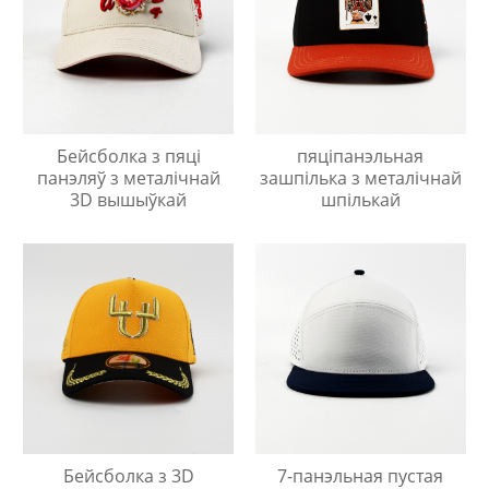
Бейсболка з пяці
пяціпанэльная
панэляў з металічнай
зашпілька з металічнай
3D вышыўкай
шпількай
Бейсболка з 3D
7-панэльная пустая