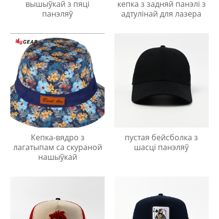
вышыўкай з пяці
кепка з задняй панэлі з
панэляў
адтулінай для лазера
Кепка-вядро з
пустая бейсболка з
лагатыпам са скураной
шасці панэляў
нашыўкай