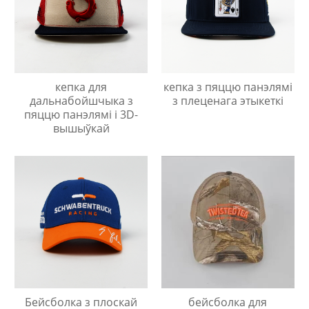
кепка для
кепка з пяццю панэлямі
дальнабойшчыка з
з плеценага этыкеткі
пяццю панэлямі і 3D-
вышыўкай
Бейсболка з плоскай
бейсболка для