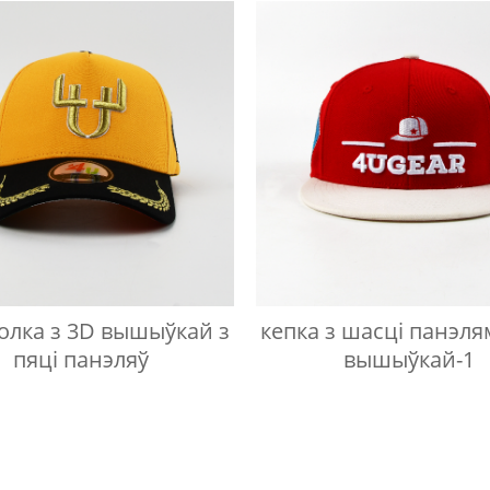
вышивкой
олка з 3D вышыўкай з
кепка з шасці панэлям
пяці панэляў
вышыўкай-1