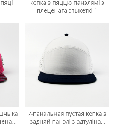
 пяці
кепка з пяццю панэлямі з
плеценага этыкеткі-1
йшчыка
7-панэльная пустая кепка з
еценай
задняй панэлі з адтулінай
для лазера