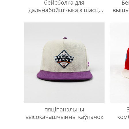
бейсболка для
Бе
дальнабойшчыка з шасці
вышыў
панэлямі з 3D-вышыўкай
пяціпанэльны
высокачашчынны каўпачок
ком
ц