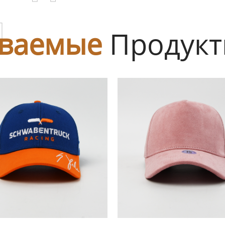
ы
ваемые
Продук