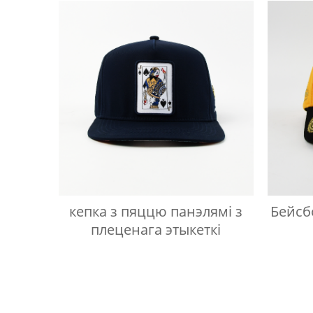
кепка з пяццю панэлямі з
Бейсб
плеценага этыкеткі