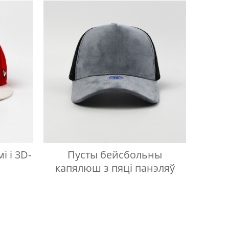
і і 3D-
Пусты бейсбольны
капялюш з пяці панэляў