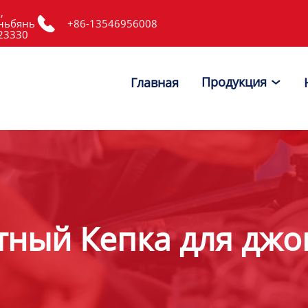
,

ньбянь
+86-13546956008
523330
Продукция
Главная

тный Кепка для джо