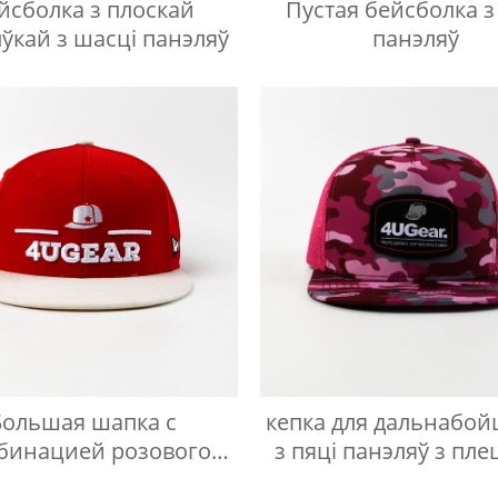
йсболка з плоскай
Пустая бейсболка з
кай з шасці панэляў
панэляў
Большая шапка с
кепка для дальнабо
бинацией розового
з пяці панэляў з пл
вета и объемной
этыкеткай