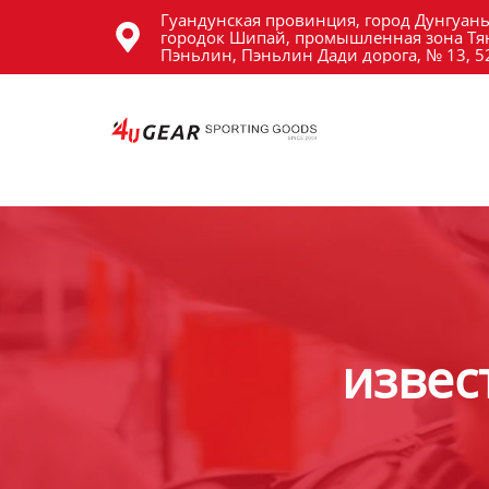
Гуандунская провинция, город Дунгуань
Главная

городок Шипай, промышленная зона Тя
Пэньлин, Пэньлин Дади дорога, № 13, 
Продукция
Новости
О Hас
Контакты
извес