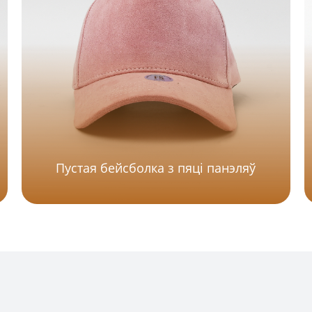
Пустая бейсболка з пяці панэляў