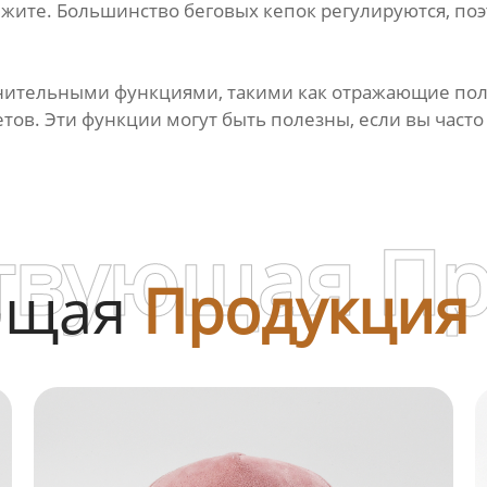
бежите. Большинство беговых кепок регулируются, по
ительными функциями, такими как отражающие пол
ов. Эти функции могут быть полезны, если вы часто б
твующая П
ющая
Продукция