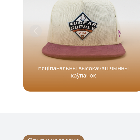
пяціпанэльны высокачашчынны
каўпачок