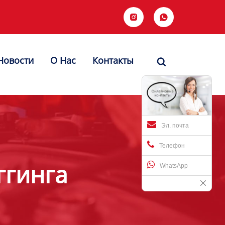


Новости
О Hас
Контакты

Эл. почта
Телефон
ггинга
WhatsApp