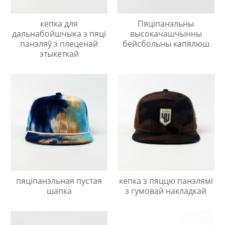
кепка для
Пяціпанэльны
дальнабойшчыка з пяці
высокачашчынны
панэляў з плеценай
бейсбольны капялюш
этыкеткай
пяціпанэльная пустая
кепка з пяццю панэлямі
шапка
з гумовай накладкай