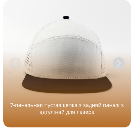
7-панэльная пустая кепка з задняй панэлі з
адтулінай для лазера