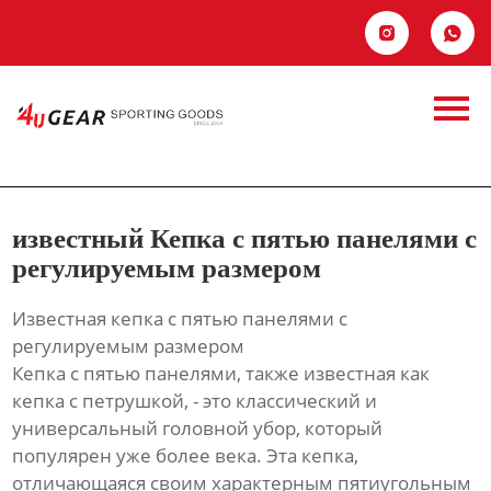
Главная


известный Кепка с
Продукция
пятью панелями с
Новости
регулируемым
О Hас
известный Кепка с пятью панелями с
размером
Контакты
регулируемым размером
Известная кепка с пятью панелями с
регулируемым размером
Кепка с пятью панелями, также известная как
кепка с петрушкой, - это классический и
универсальный головной убор, который
популярен уже более века. Эта кепка,
отличающаяся своим характерным пятиугольным