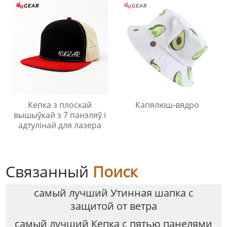
Кепка з плоскай
Капялюш-вядро
вышыўкай з 7 панэляў і
адтулінай для лазера
Связанный
Поиск
самый лучший Утинная шапка с
защитой от ветра
самый лучший Кепка с пятью панелями