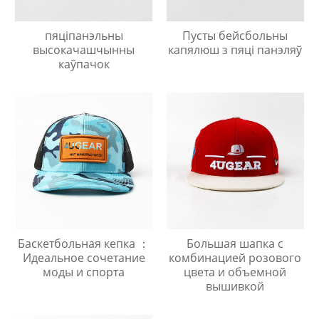
пяціпанэльны
Пусты бейсбольны
высокачашчынны
капялюш з пяці панэляў
каўпачок
Баскетбольная кепка ：
Большая шапка с
Идеальное сочетание
комбинацией розового
моды и спорта
цвета и объемной
вышивкой