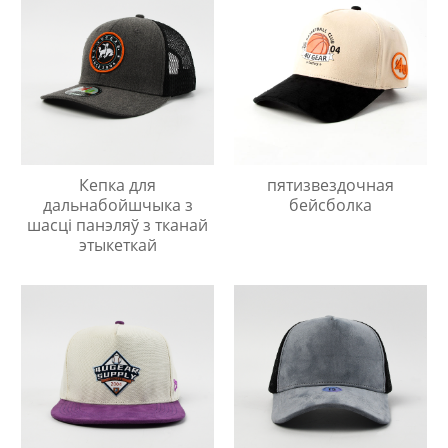
Кепка для
пятизвездочная
дальнабойшчыка з
бейсболка
шасці панэляў з тканай
этыкеткай