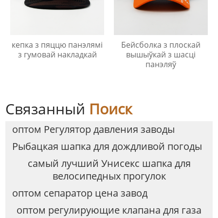
кепка з пяццю панэлямі
Бейсболка з плоскай
з гумовай накладкай
вышыўкай з шасці
панэляў
Связанный
Поиск
оптом Регулятор давления заводы
Рыбацкая шапка для дождливой погоды
самый лучший Унисекс шапка для
велосипедных прогулок
оптом сепаратор цена завод
оптом регулирующие клапана для газа