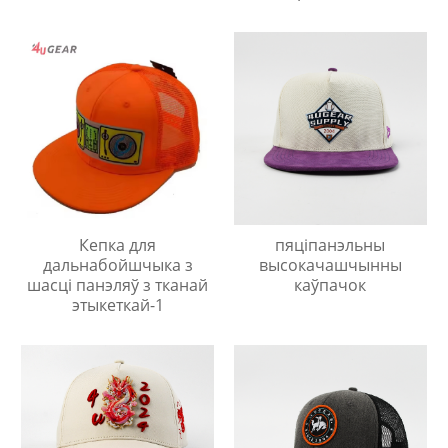
Кепка для
пяціпанэльны
дальнабойшчыка з
высокачашчынны
шасці панэляў з тканай
каўпачок
этыкеткай-1