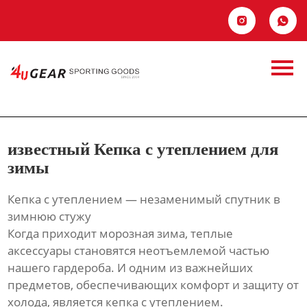
Главная


Продукция
известный Кепка с
Новости
утеплением для
О Hас
зимы
известный Кепка с утеплением для
Контакты
зимы
Кепка с утеплением — незаменимый спутник в
зимнюю стужу
Когда приходит морозная зима, теплые
аксессуары становятся неотъемлемой частью
нашего гардероба. И одним из важнейших
предметов, обеспечивающих комфорт и защиту от
холода, является кепка с утеплением.