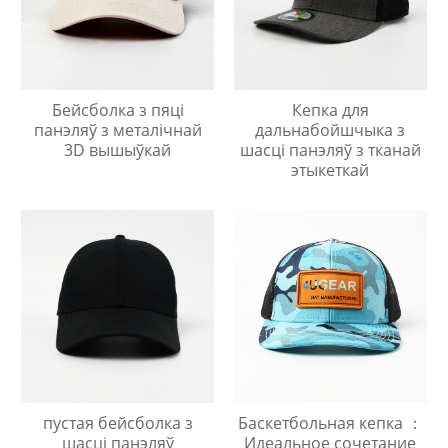
Бейсболка з пяці
Кепка для
панэляў з металічнай
дальнабойшчыка з
3D вышыўкай
шасці панэляў з тканай
этыкеткай
пустая бейсболка з
Баскетбольная кепка ：
шасці панэляў
Идеальное сочетание