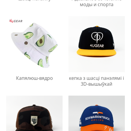
моды и спорта
Капялюш-вядро
кепка з шасці панэлямі і
3D-вышыўкай