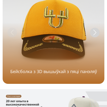
Бейсболка з 3D вышыўкай з пяці панэляў