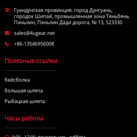
Гуандунская провинция, город Дунгуань,

городок Шипай, промышленная зона Тяньбянь
Пэньлин, Пэньлин Дади дорога, № 13, 523330
sales@4ugear.net

+86-13546956008

Полезные ссылки
бейсболка
большая шляпа
Рыбацкая шляпа
Часы работы
9:00 - 17:00, понедельник - суббота
