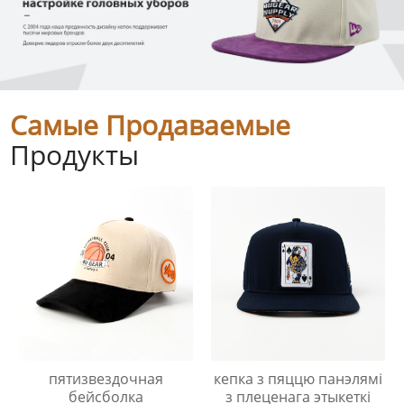
Самые Продаваемые
Продукты
пятизвездочная
кепка з пяццю панэлямі
бейсболка
з плеценага этыкеткі