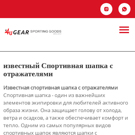
Главная


Продукция
известный
Новости
Спортивная шапка
О Hас
с отражателями
известный Спортивная шапка с
Контакты
отражателями
Известная спортивная шапка с отражателями
Спортивная шапка - один из важнейших
элементов экипировки для любителей активного
образа жизни. Она защищает голову от холода,
ветра и осадков, а также обеспечивает комфорт и
тепло. Одним из самых популярных видов
спортивных шапок являются шапки с