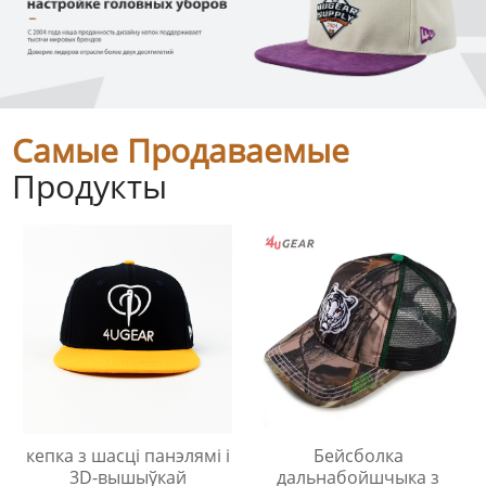
Самые Продаваемые
Продукты
кепка з шасці панэлямі і
Бейсболка
3D-вышыўкай
дальнабойшчыка з