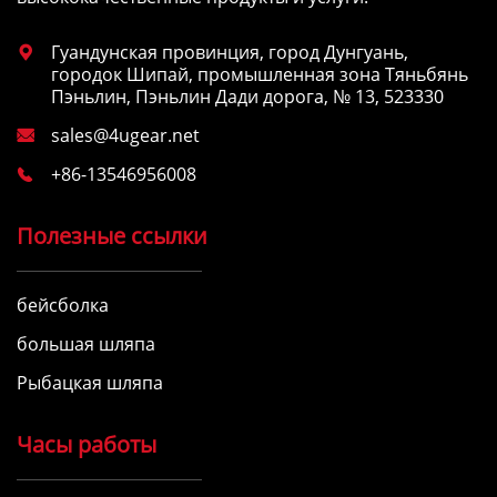
Гуандунская провинция, город Дунгуань,

городок Шипай, промышленная зона Тяньбянь
Пэньлин, Пэньлин Дади дорога, № 13, 523330
sales@4ugear.net

+86-13546956008

Полезные ссылки
бейсболка
большая шляпа
Рыбацкая шляпа
Часы работы