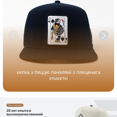
кепка з пяццю панэлямі з плеценага
этыкеткі