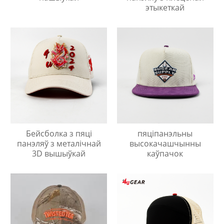
этыкеткай
Бейсболка з пяці
пяціпанэльны
панэляў з металічнай
высокачашчынны
3D вышыўкай
каўпачок