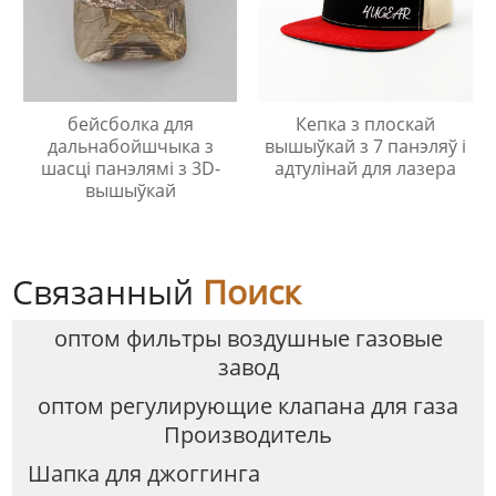
бейсболка для
Кепка з плоскай
дальнабойшчыка з
вышыўкай з 7 панэляў і
шасці панэлямі з 3D-
адтулінай для лазера
вышыўкай
Связанный
Поиск
оптом фильтры воздушные газовые
завод
оптом регулирующие клапана для газа
Производитель
Шапка для джоггинга