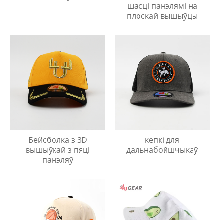
шасці панэлямі на
плоскай вышыўцы
Бейсболка з 3D
кепкі для
вышыўкай з пяці
дальнабойшчыкаў
панэляў