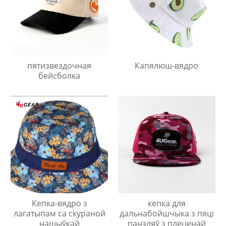
пятизвездочная
Капялюш-вядро
бейсболка
Кепка-вядро з
кепка для
лагатыпам са скураной
дальнабойшчыка з пяці
нашыўкай
панэляў з плеценай