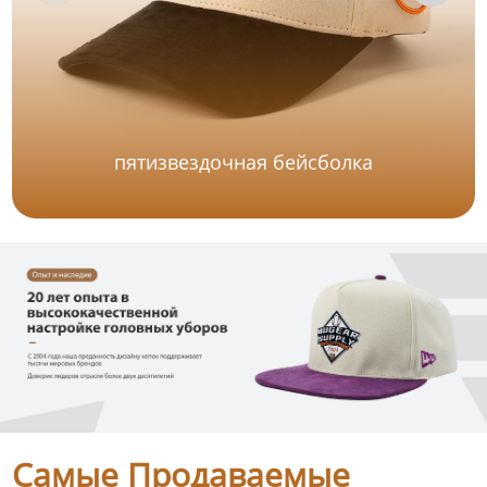
пятизвездочная бейсболка
Самые Продаваемые