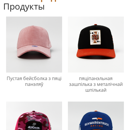
Продукты
Пустая бейсболка з пяці
пяціпанэльная
панэляў
зашпілька з металічнай
шпількай