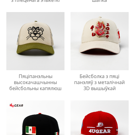
Пяціпанэльны
Бейсболка з пяці
высокачашчынны
панэляў з металічнай
бейсбольны капялюш
3D вышыўкай