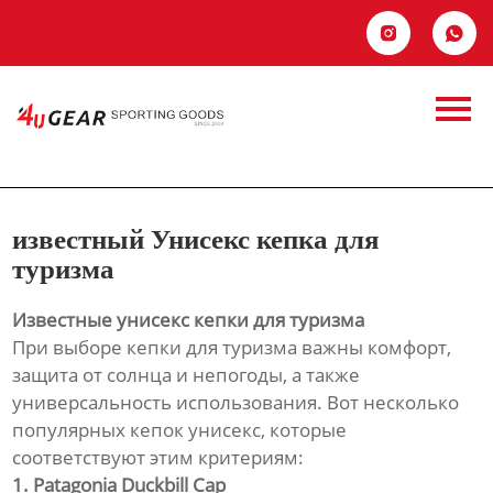
Главная


Продукция
известный Унисекс
Новости
кепка для туризма
О Hас
известный Унисекс кепка для
Контакты
туризма
Известные унисекс кепки для туризма
При выборе кепки для туризма важны комфорт,
защита от солнца и непогоды, а также
универсальность использования. Вот несколько
популярных кепок унисекс, которые
соответствуют этим критериям:
1. Patagonia Duckbill Cap