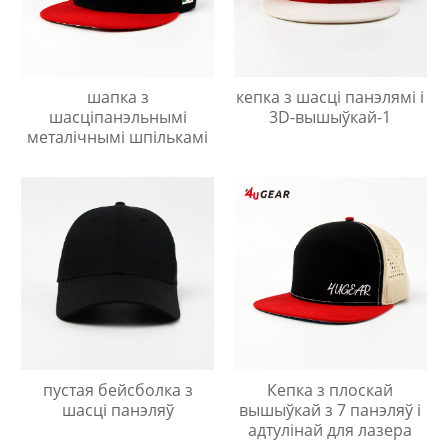
шапка з
кепка з шасці панэлямі і
шасціпанэльнымі
3D-вышыўкай-1
металічнымі шпількамі
пустая бейсболка з
Кепка з плоскай
шасці панэляў
вышыўкай з 7 панэляў і
адтулінай для лазера