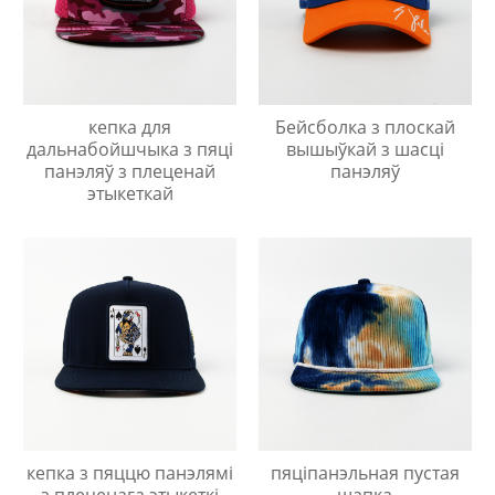
кепка для
Бейсболка з плоскай
дальнабойшчыка з пяці
вышыўкай з шасці
панэляў з плеценай
панэляў
этыкеткай
кепка з пяццю панэлямі
пяціпанэльная пустая
з плеценага этыкеткі
шапка