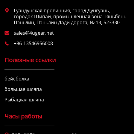
Гуандунская провинция, город Дунгуань,

городок Шипай, промышленная зона Тяньбянь
Пэньлин, Пэньлин Дади дорога, № 13, 523330
sales@4ugear.net

+86-13546956008

Полезные ссылки
бейсболка
большая шляпа
Рыбацкая шляпа
Часы работы