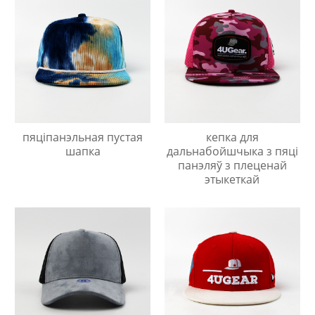
пяціпанэльная пустая
кепка для
шапка
дальнабойшчыка з пяці
панэляў з плеценай
этыкеткай