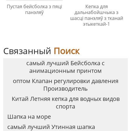
Пустая бейсболка з пяці
Кепка для
панэляў
дальнабойшчыка з
шасці панэляў з тканай
этыкеткай-1
Связанный
Поиск
самый лучший Бейсболка с
анимационным принтом
оптом Клапан регулировки давления
Производитель
Китай Летняя кепка для водных видов
спорта
Шапка на море
самый лучший Утинная шапка