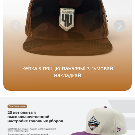
кепка з пяццю панэлямі з гумовай
накладкай