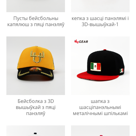
Пусты бейсбольны
кепка з шасці панэлямі і
капялюш з пяці панэляў
3D-вышыўкай-1
Бейсболка з 3D
шапка з
вышыўкай з пяці
шасціпанэльнымі
панэляў
металічнымі шпількамі