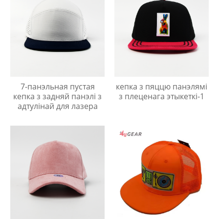
7-панэльная пустая
кепка з пяццю панэлямі
кепка з задняй панэлі з
з плеценага этыкеткі-1
адтулінай для лазера