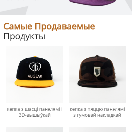
Самые Продаваемые
Продукты
кепка з шасці панэлямі і
кепка з пяццю панэлямі
3D-вышыўкай
з гумовай накладкай