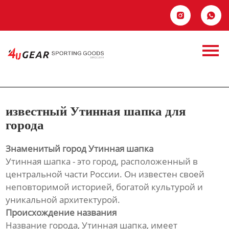
Главная


Продукция
известный Утинная
Новости
шапка для города
О Hас
известный Утинная шапка для
Контакты
города
Знаменитый город Утинная шапка
Утинная шапка - это город, расположенный в
центральной части России. Он известен своей
неповторимой историей, богатой культурой и
уникальной архитектурой.
Происхождение названия
Название города, Утинная шапка, имеет