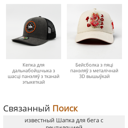
Кепка для
Бейсболка з пяці
дальнабойшчыка з
панэляў з металічнай
шасці панэляў з тканай
3D вышыўкай
этыкеткай
Связанный
Поиск
известный Шапка для бега с
вентиляцией