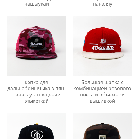
нашыўкай
панэляў
кепка для
Большая шапка с
дальнабойшчыка з пяці
комбинацией розового
панэляў з плеценай
цвета и объемной
этыкеткай
вышивкой