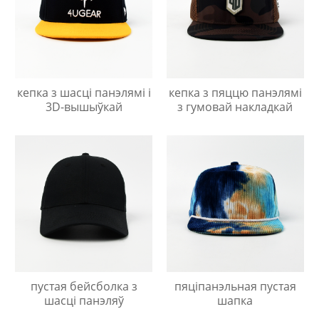
кепка з шасці панэлямі і
кепка з пяццю панэлямі
3D-вышыўкай
з гумовай накладкай
пустая бейсболка з
пяціпанэльная пустая
шасці панэляў
шапка