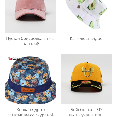
Пустая бейсболка з пяці
Капялюш-вядро
панэляў
Кепка-вядро з
Бейсболка з 3D
лагатыпам са скураной
вышыўкай з пяці