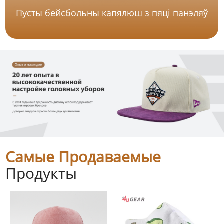
Пусты бейсбольны капялюш з пяці панэляў
Самые Продаваемые
Продукты