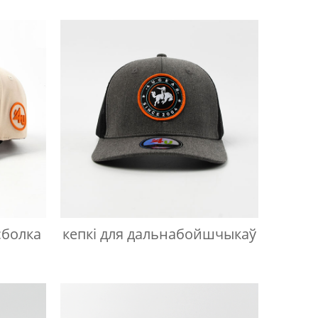
сболка
кепкі для дальнабойшчыкаў