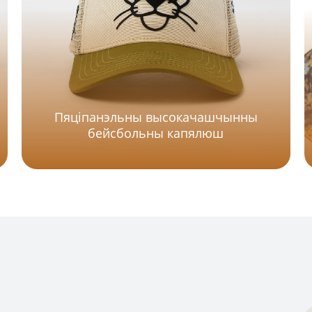
Пяціпанэльны высокачашчынны
бейсбольны капялюш