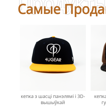
Продукт
Самые Прода
кепка з шасці панэлямі і 3D-
кепк
вышыўкай
г