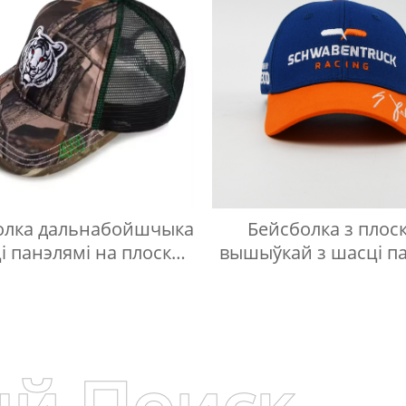
олка дальнабойшчыка
Бейсболка з плос
і панэлямі на плоскай
вышыўкай з шасці п
вышыўцы