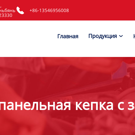
,

ньбянь
+86-13546956008
523330
Продукция
Главная

анельная кепка с 