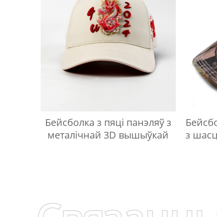
Бейсболка з пяці панэляў з
Бейсб
металічнай 3D вышыўкай
з шасц