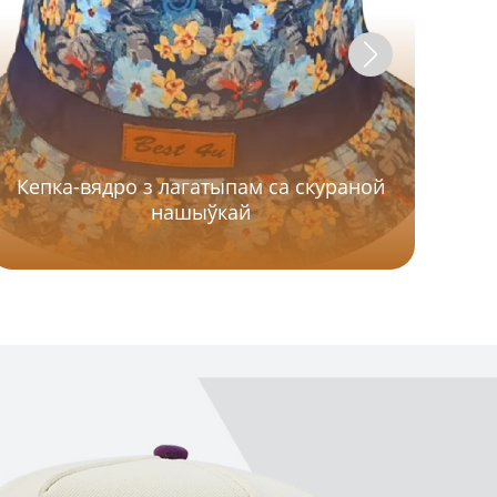
Кепка-вядро з лагатыпам са скураной
нашыўкай