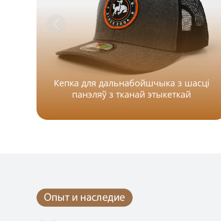
Кепка для дальнабойшчыка з шасці
панэляў з тканай этыкеткай