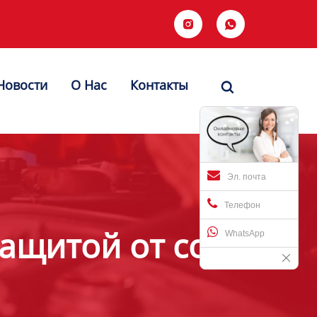


Новости
О Hас
Контакты

Эл. почта
Телефон
защитой от солнца
WhatsApp