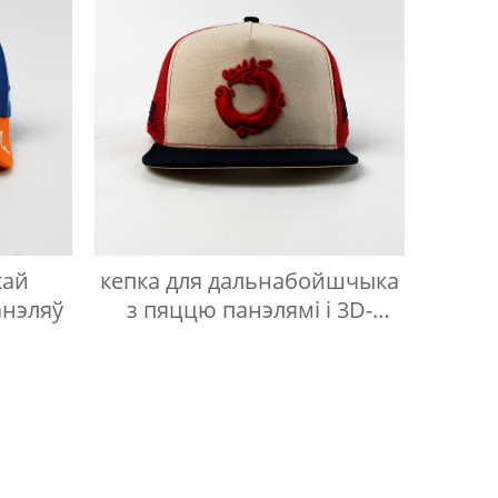
кай
кепка для дальнабойшчыка
анэляў
з пяццю панэлямі і 3D-
вышыўкай