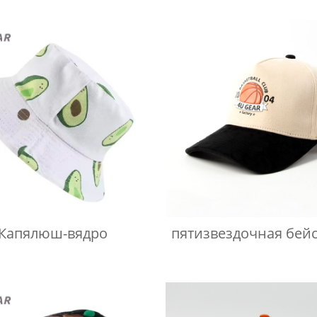
лазера
Капялюш-вядро
пятизвездочная бей