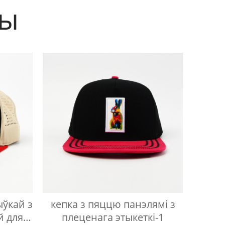
ты
ыўкай з
кепка з пяццю панэлямі з
й для
плеценага этыкеткі-1