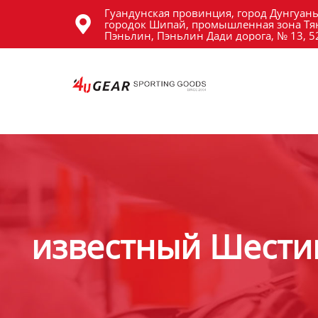
Гуандунская провинция, город Дунгуань
Главная

городок Шипай, промышленная зона Тя
Пэньлин, Пэньлин Дади дорога, № 13, 
Продукция
Новости
О Hас
Контакты
известный Шестип