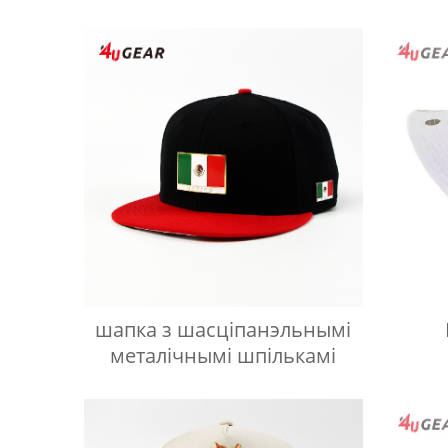
шапка з шасціпанэльнымі
металічнымі шпількамі