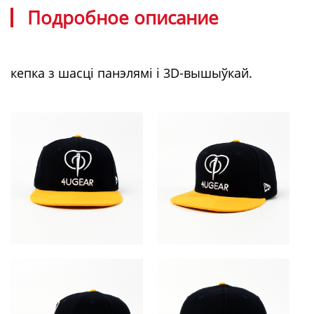
Подробное описание
кепка з шасці панэлямі і 3D-вышыўкай.