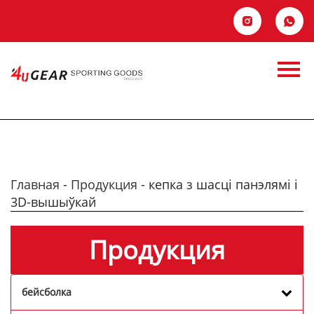
Главная


Продукция
Новости
Продукция
О Hас
Контакты
Главная
-
Продукция
-
кепка з шасці панэлямі і
3D-вышыўкай
Продукция
бейсболка