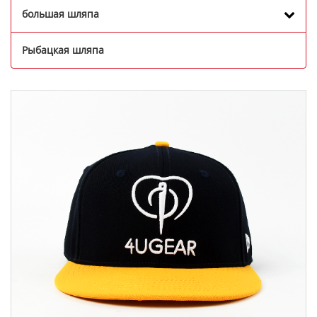
большая шляпа
Рыбацкая шляпа