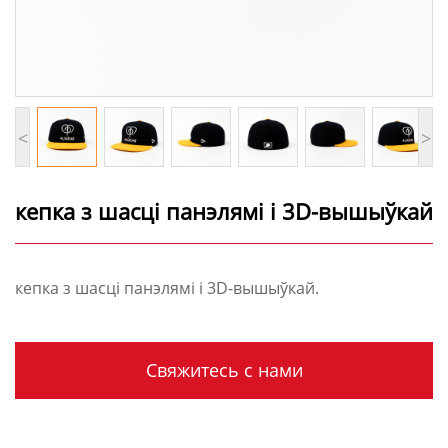
<
>
кепка з шасці панэлямі і 3D-вышыўкай
кепка з шасці панэлямі і 3D-вышыўкай.
Свяжитесь с нами