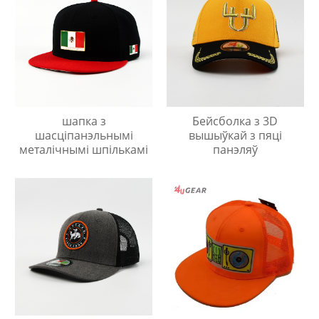
шапка з
Бейсболка з 3D
шасціпанэльнымі
вышыўкай з пяці
металічнымі шпількамі
панэляў