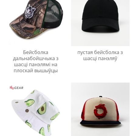
Бейсболка
пустая бейсболка з
дальнабойшчыка з
шасці панэляў
шасці панэлямі на
плоскай вышыўцы