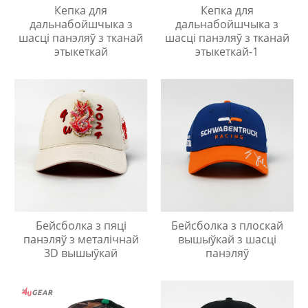
Кепка для
Кепка для
дальнабойшчыка з
дальнабойшчыка з
шасці панэляў з тканай
шасці панэляў з тканай
этыкеткай
этыкеткай-1
Бейсболка з пяці
Бейсболка з плоскай
панэляў з металічнай
вышыўкай з шасці
3D вышыўкай
панэляў