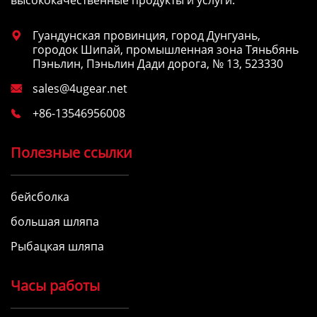
Гуандунская провинция, город Дунгуань,

городок Шипай, промышленная зона Тяньбянь
Пэньлин, Пэньлин Дади дорога, № 13, 523330
sales@4ugear.net

+86-13546956008

Полезные ссылки
бейсболка
большая шляпа
Рыбацкая шляпа
Часы работы