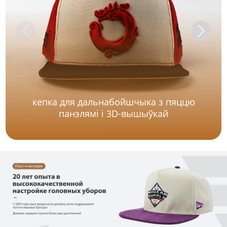
кепка для дальнабойшчыка з пяццю
панэлямі і 3D-вышыўкай