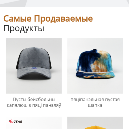
Самые Продаваемые
Продукты
Пусты бейсбольны
пяціпанэльная пустая
капялюш з пяці панэляў
шапка