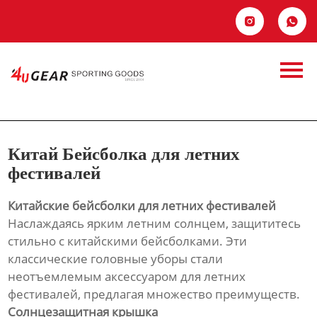
Главная


Продукция
Китай Бейсболка
Новости
для летних
О Hас
фестивалей
Китай Бейсболка для летних
Контакты
фестивалей
Китайские бейсболки для летних фестивалей
Наслаждаясь ярким летним солнцем, защититесь
стильно с китайскими бейсболками. Эти
классические головные уборы стали
неотъемлемым аксессуаром для летних
фестивалей, предлагая множество преимуществ.
Солнцезащитная крышка