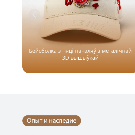
Бейсболка з пяці панэляў з металічнай
3D вышыўкай