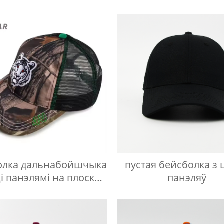
лазера
олка дальнабойшчыка
пустая бейсболка з 
і панэлямі на плоскай
панэляў
вышыўцы