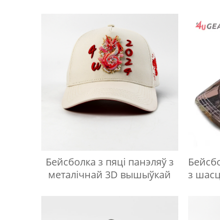
Бейсболка з пяці панэляў з
Бейсб
металічнай 3D вышыўкай
з шасц