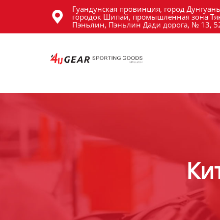
Гуандунская провинция, город Дунгуань
Главная

городок Шипай, промышленная зона Тя
Пэньлин, Пэньлин Дади дорога, № 13, 
Продукция
Новости
О Hас
Контакты
Ки