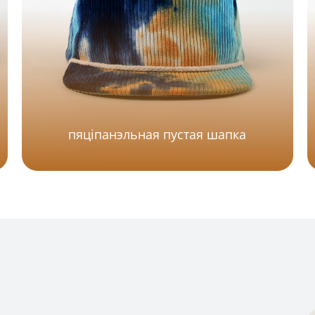
пяціпанэльная пустая шапка