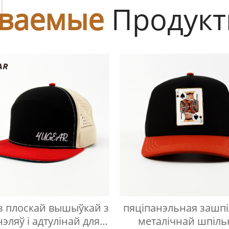
ы
ваемые
Продук
з плоскай вышыўкай з
пяціпанэльная зашпі
нэляў і адтулінай для
металічнай шпіль