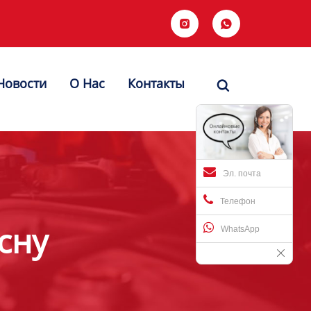


Новости
О Hас
Контакты

Эл. почта
Телефон
сну
WhatsApp