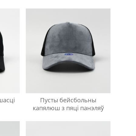
шасці
Пусты бейсбольны
капялюш з пяці панэляў