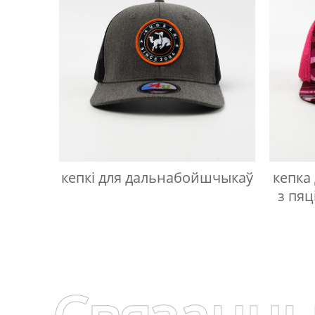
кепкі для дальнабойшчыкаў
кепка
з пяц