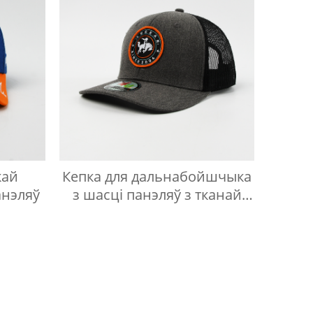
кай
Кепка для дальнабойшчыка
анэляў
з шасці панэляў з тканай
этыкеткай