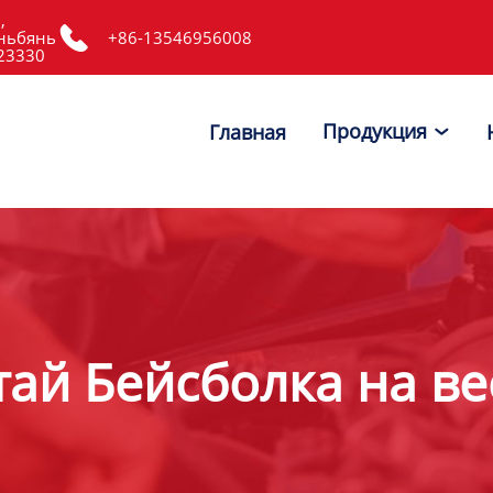
,

ньбянь
+86-13546956008
523330
Продукция
Главная

тай Бейсболка на ве