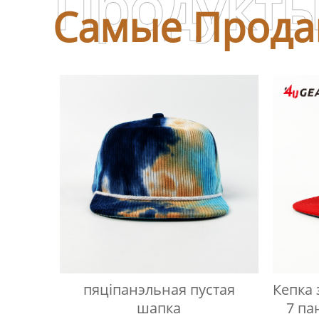
Продукт
Самые Прода
пяціпанэльная пустая
Кепка 
шапка
7 па