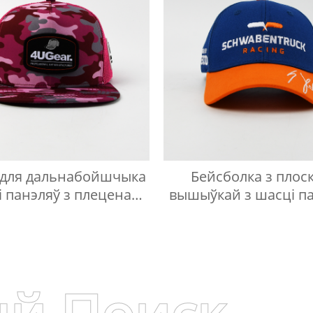
 для дальнабойшчыка
Бейсболка з плос
і панэляў з плеценай
вышыўкай з шасці п
этыкеткай