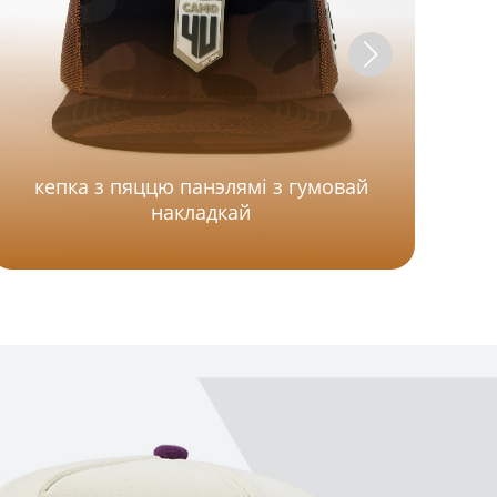
кепка з пяццю панэлямі з гумовай
накладкай