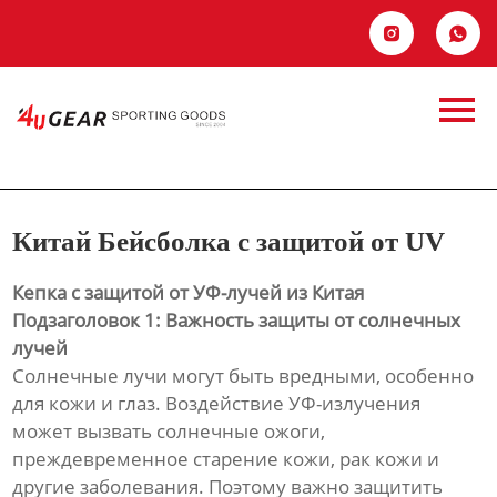
Главная


Продукция
Китай Бейсболка с
Новости
защитой от UV
О Hас
Китай Бейсболка с защитой от UV
Контакты
Кепка с защитой от УФ-лучей из Китая
Подзаголовок 1: Важность защиты от солнечных
лучей
Солнечные лучи могут быть вредными, особенно
для кожи и глаз. Воздействие УФ-излучения
может вызвать солнечные ожоги,
преждевременное старение кожи, рак кожи и
другие заболевания. Поэтому важно защитить