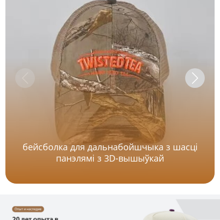
бейсболка для дальнабойшчыка з шасці
панэлямі з 3D-вышыўкай