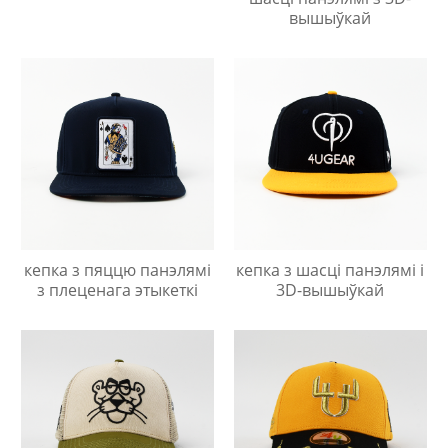
вышыўкай
кепка з пяццю панэлямі
кепка з шасці панэлямі і
з плеценага этыкеткі
3D-вышыўкай