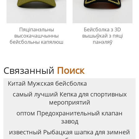
Пяціпанэльны
Бейсболка з 3D
высокачашчынны
вышыўкай з пяці
бейсбольны капялюш
панэляў
Связанный
Поиск
Китай Мужская бейсболка
самый лучший Кепка для спортивных
мероприятий
оптом Предохранительный клапан
завод
известный Рыбацкая шапка для зимней