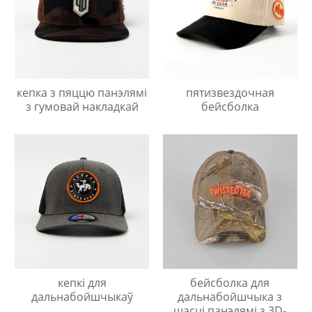
кепка з пяццю панэлямі
пятизвездочная
з гумовай накладкай
бейсболка
кепкі для
бейсболка для
дальнабойшчыкаў
дальнабойшчыка з
шасці панэлямі з 3D-