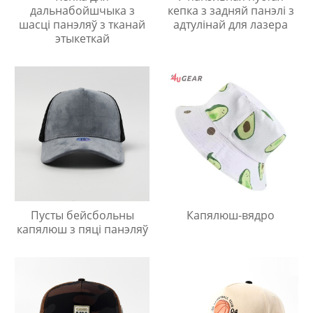
дальнабойшчыка з
кепка з задняй панэлі з
шасці панэляў з тканай
адтулінай для лазера
этыкеткай
Пусты бейсбольны
Капялюш-вядро
капялюш з пяці панэляў