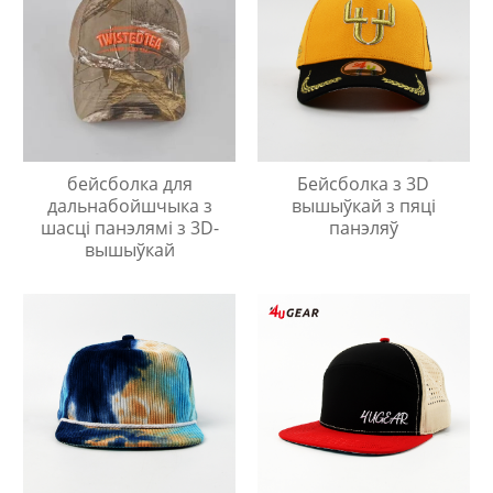
бейсболка для
Бейсболка з 3D
дальнабойшчыка з
вышыўкай з пяці
шасці панэлямі з 3D-
панэляў
вышыўкай