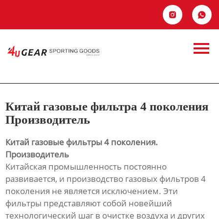
Главная


Китай газовые
Продукция
фильтра 4
Новости
поколения
О Hас
Китай газовые фильтра 4 поколения
Производитель
Контакты
Производитель
Китай газовые фильтры 4 поколения.
Производитель
Китайская промышленность постоянно
развивается, и производство газовых фильтров 4
поколения не является исключением. Эти
фильтры представляют собой новейший
технологический шаг в очистке воздуха и других