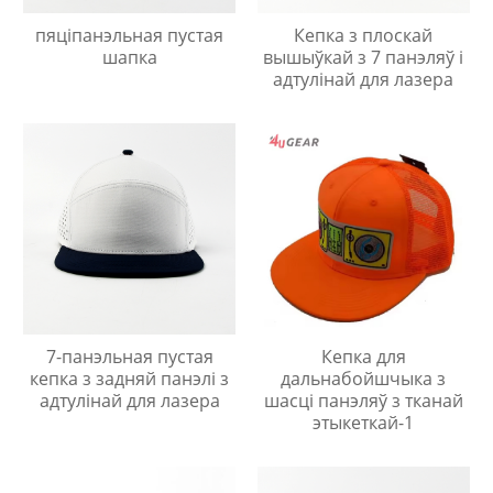
пяціпанэльная пустая
Кепка з плоскай
шапка
вышыўкай з 7 панэляў і
адтулінай для лазера
7-панэльная пустая
Кепка для
кепка з задняй панэлі з
дальнабойшчыка з
адтулінай для лазера
шасці панэляў з тканай
этыкеткай-1