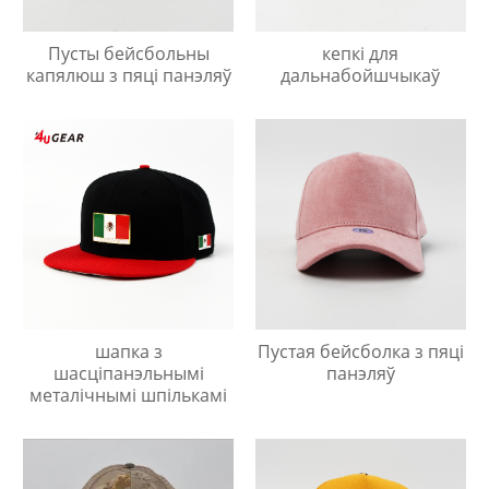
Пусты бейсбольны
кепкі для
капялюш з пяці панэляў
дальнабойшчыкаў
шапка з
Пустая бейсболка з пяці
шасціпанэльнымі
панэляў
металічнымі шпількамі