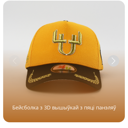
Бейсболка з 3D вышыўкай з пяці панэляў