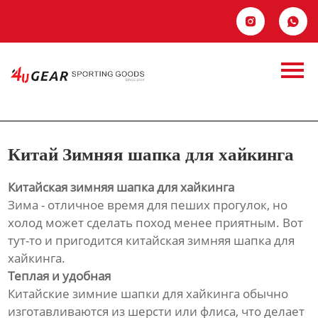
Главная


Продукция
Китай Зимняя
Новости
шапка для
О Hас
хайкинга
Китай Зимняя шапка для хайкинга
Контакты
Китайская зимняя шапка для хайкинга
Зима - отличное время для пеших прогулок, но
холод может сделать поход менее приятным. Вот
тут-то и пригодится китайская зимняя шапка для
хайкинга.
Теплая и удобная
Китайские зимние шапки для хайкинга обычно
изготавливаются из шерсти или флиса, что делает