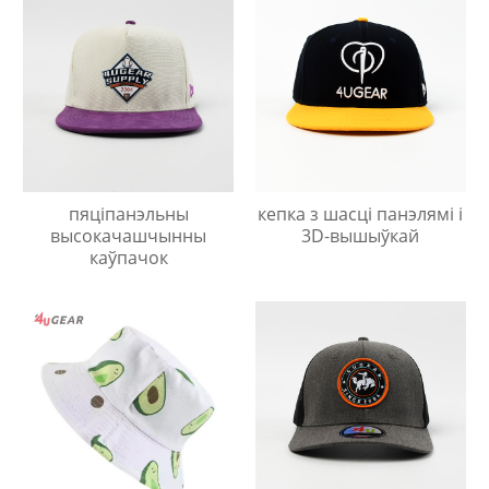
пяціпанэльны
кепка з шасці панэлямі і
высокачашчынны
3D-вышыўкай
каўпачок