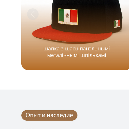
шапка з шасціпанэльнымі
металічнымі шпількамі