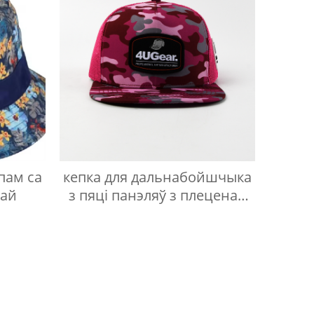
пам са
кепка для дальнабойшчыка
кай
з пяці панэляў з плеценай
этыкеткай