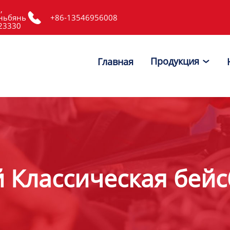
,

ньбянь
+86-13546956008
523330
Продукция
Главная

 Классическая бей