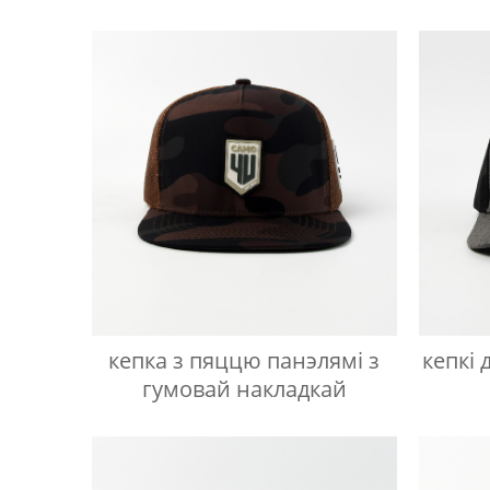
цвета и объемной
вышивкой
кепка з пяццю панэлямі з
кепкі
гумовай накладкай