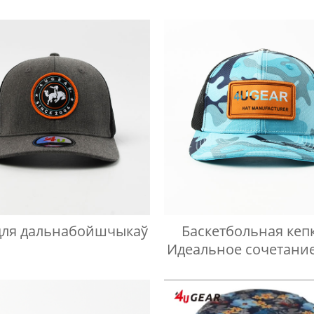
лазера
 для дальнабойшчыкаў
Баскетбольная кеп
Идеальное сочетани
и спорта