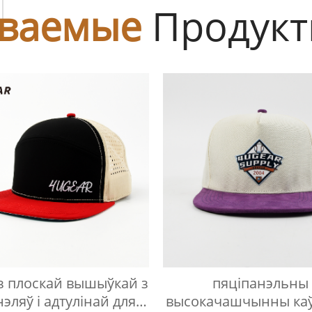
ы
ваемые
Продук
з плоскай вышыўкай з
пяціпанэльны
нэляў і адтулінай для
высокачашчынны ка