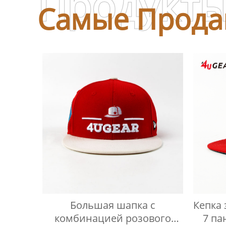
Продукт
Самые Прода
Большая шапка с
Кепка 
комбинацией розового
7 па