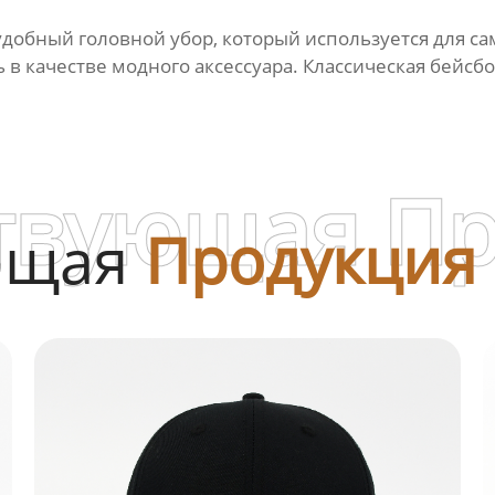
удобный головной убор, который используется для са
 в качестве модного аксессуара. Классическая бейсб
твующая П
ющая
Продукция