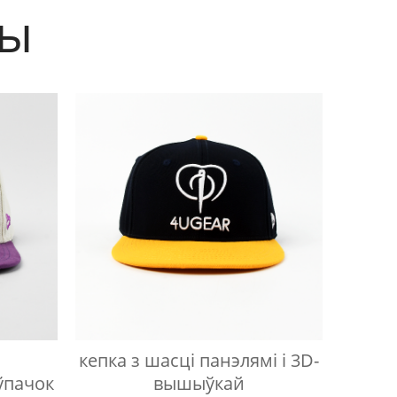
ты
кепка з шасці панэлямі і 3D-
ўпачок
вышыўкай