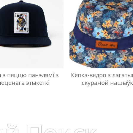
а з пяццю панэлямі з
Кепка-вядро з лагаты
леценага этыкеткі
скураной нашыў