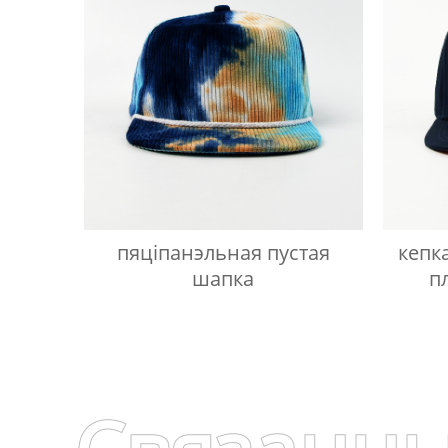
пяціпанэльная пустая
кепк
шапка
п