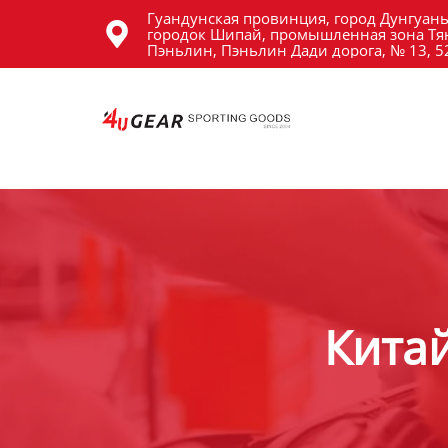
Гуандунская провинция, город Дунгуань
Главная

городок Шипай, промышленная зона Тя
Пэньлин, Пэньлин Дади дорога, № 13, 
Продукция
Новости
О Hас
Контакты
Китай