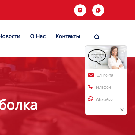


Новости
О Hас
Контакты

Эл. почта
Телефон
сболка
WhatsApp