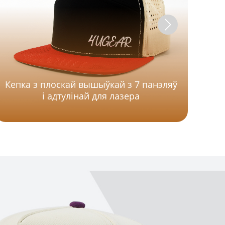
Кепка з плоскай вышыўкай з 7 панэляў
і адтулінай для лазера