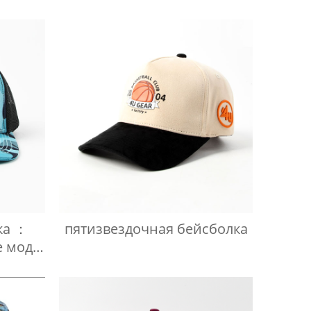
ка ：
пятизвездочная бейсболка
е моды