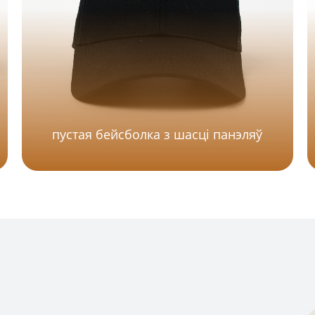
пустая бейсболка з шасці панэляў