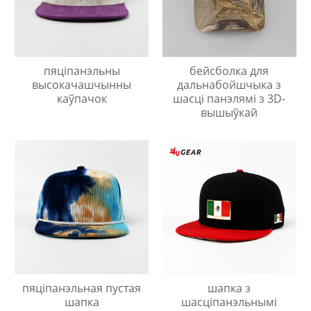
пяціпанэльны
бейсболка для
высокачашчынны
дальнабойшчыка з
каўпачок
шасці панэлямі з 3D-
вышыўкай
пяціпанэльная пустая
шапка з
шапка
шасціпанэльнымі