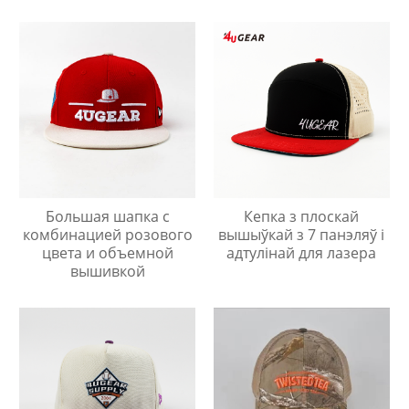
Большая шапка с
Кепка з плоскай
комбинацией розового
вышыўкай з 7 панэляў і
цвета и объемной
адтулінай для лазера
вышивкой