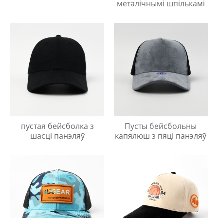
металічнымі шпількамі
пустая бейсболка з
Пусты бейсбольны
шасці панэляў
капялюш з пяці панэляў