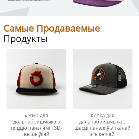
Самые Продаваемые
Продукты
кепка для
Кепка для
дальнабойшчыка з
дальнабойшчыка з
пяццю панэлямі і 3D-
шасці панэляў з тканай
вышыўкай
этыкеткай