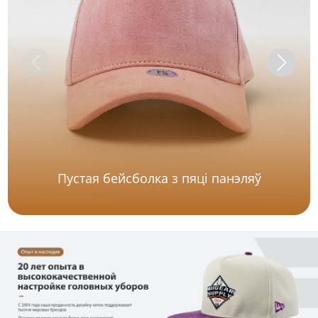
Пустая бейсболка з пяці панэляў