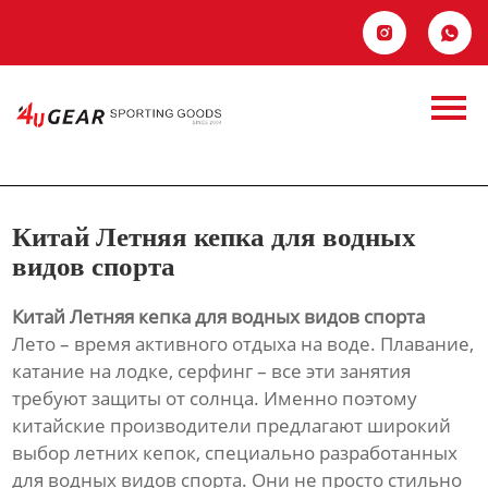
Главная


Продукция
Китай Летняя кепка
Новости
для водных видов
О Hас
спорта
Китай Летняя кепка для водных
Контакты
видов спорта
Китай Летняя кепка для водных видов спорта
Лето – время активного отдыха на воде. Плавание,
катание на лодке, серфинг – все эти занятия
требуют защиты от солнца. Именно поэтому
китайские производители предлагают широкий
выбор летних кепок, специально разработанных
для водных видов спорта. Они не просто стильно