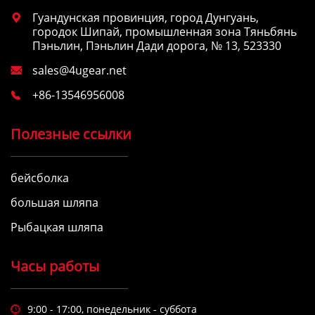
Гуандунская провинция, город Дунгуань,

городок Шипай, промышленная зона Тяньбянь
Пэньлин, Пэньлин Дади дорога, № 13, 523330
sales@4ugear.net

+86-13546956008

Полезные ссылки
бейсболка
большая шляпа
Рыбацкая шляпа
Часы работы
9:00 - 17:00, понедельник - суббота
