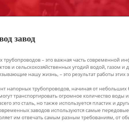
од завод
х трубопроводов – это важная часть современной ин
тов и сельскохозяйственных угодий водой, газом и
изывающие нашу жизнь, – это результат работы этих 
ент напорных трубопроводов, начиная от небольших
огут транспортировать огромное количество воды ил
сего это сталь, но также используется пластик и дру
 современных заводов используются самые передовы
воляет им отвечать самым разным требованиям, от о