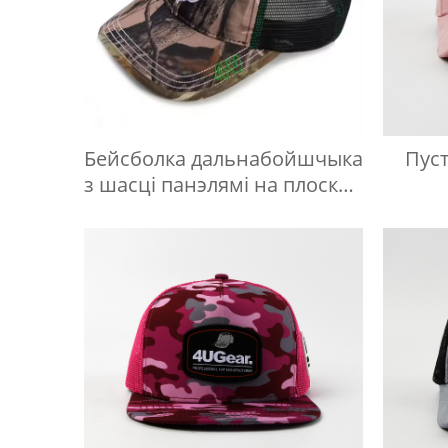
Бейсболка дальнабойшчыка
Пуст
з шасці панэлямі на плоскай
вышыўцы