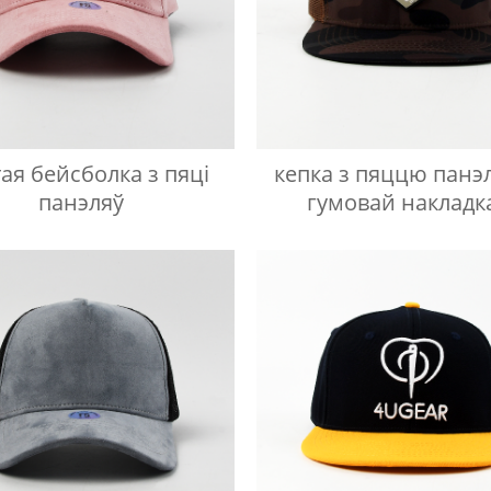
ая бейсболка з пяці
кепка з пяццю панэл
панэляў
гумовай накладк