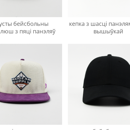
усты бейсбольны
кепка з шасці панэлям
ялюш з пяці панэляў
вышыўкай