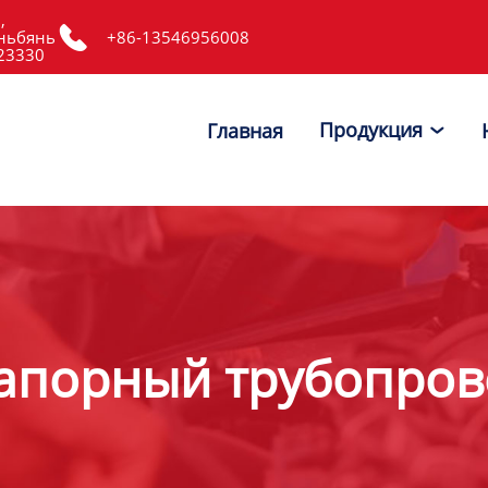
,

ньбянь
+86-13546956008
523330
Продукция
Главная

апорный трубопров