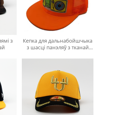
ямі з
Кепка для дальнабойшчыка
ай
з шасці панэляў з тканай
этыкеткай-1