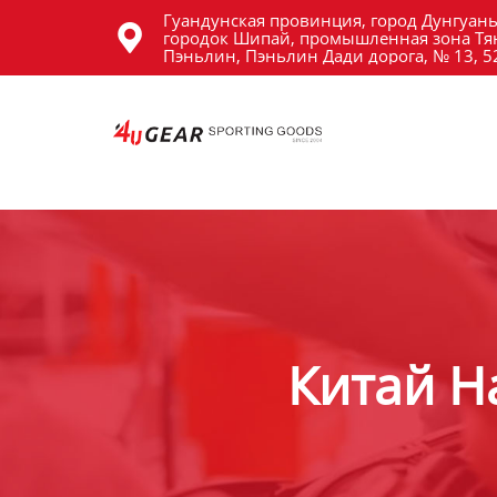
Гуандунская провинция, город Дунгуань
Главная

городок Шипай, промышленная зона Тя
Пэньлин, Пэньлин Дади дорога, № 13, 
Продукция
Новости
О Hас
Контакты
Китай Н