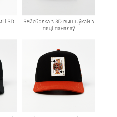
і і 3D-
Бейсболка з 3D вышыўкай з
пяці панэляў