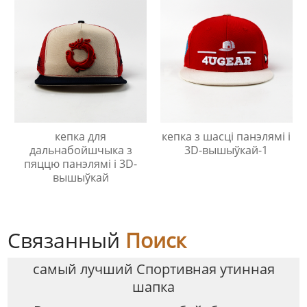
кепка для
кепка з шасці панэлямі і
дальнабойшчыка з
3D-вышыўкай-1
пяццю панэлямі і 3D-
вышыўкай
Связанный
Поиск
самый лучший Спортивная утинная
шапка