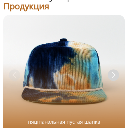
Продукция
пяціпанэльная пустая шапка