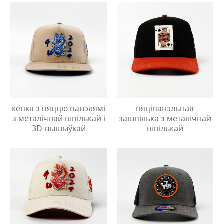
кепка з пяццю панэлямі
пяціпанэльная
з металічнай шпількай і
зашпілька з металічнай
3D-вышыўкай
шпількай