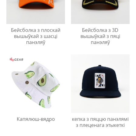
Бейсболка з плоскай
Бейсболка з 3D
вышыўкай з шасці
вышыўкай з пяці
панэляў
панэляў
Капялюш-вядро
кепка з пяццю панэлямі
з плеценага этыкеткі