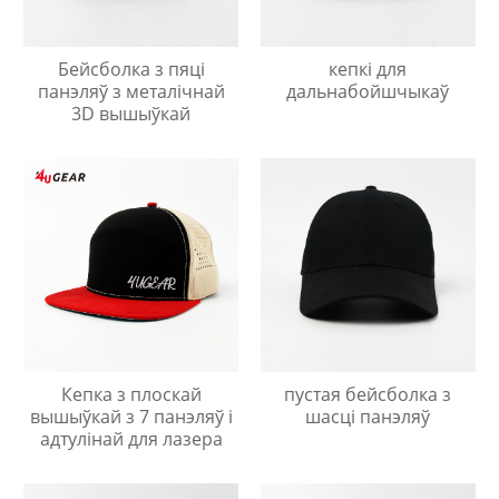
Бейсболка з пяці
кепкі для
панэляў з металічнай
дальнабойшчыкаў
3D вышыўкай
Кепка з плоскай
пустая бейсболка з
вышыўкай з 7 панэляў і
шасці панэляў
адтулінай для лазера