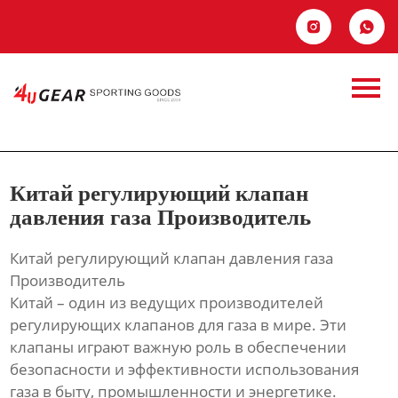
Главная


Китай
Продукция
регулирующий
Новости
клапан давления
О Hас
газа
Китай регулирующий клапан
Контакты
давления газа Производитель
Производитель
Китай регулирующий клапан давления газа
Производитель
Китай – один из ведущих производителей
регулирующих клапанов для газа в мире. Эти
клапаны играют важную роль в обеспечении
безопасности и эффективности использования
газа в быту, промышленности и энергетике.