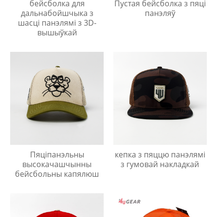
бейсболка для
Пустая бейсболка з пяці
дальнабойшчыка з
панэляў
шасці панэлямі з 3D-
вышыўкай
Пяціпанэльны
кепка з пяццю панэлямі
высокачашчынны
з гумовай накладкай
бейсбольны капялюш