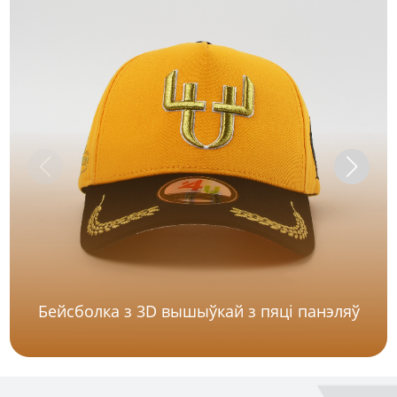
Бейсболка з 3D вышыўкай з пяці панэляў