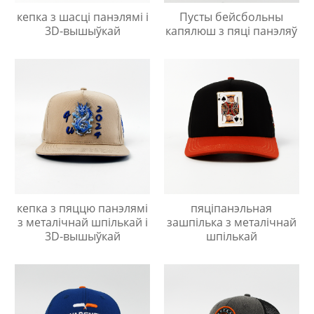
кепка з шасці панэлямі і
Пусты бейсбольны
3D-вышыўкай
капялюш з пяці панэляў
кепка з пяццю панэлямі
пяціпанэльная
з металічнай шпількай і
зашпілька з металічнай
3D-вышыўкай
шпількай