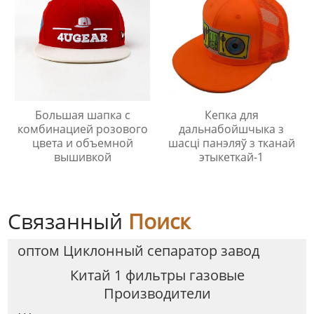
Большая шапка с
Кепка для
комбинацией розового
дальнабойшчыка з
цвета и объемной
шасці панэляў з тканай
вышивкой
этыкеткай-1
Связанный
Поиск
оптом Циклонный сепаратор завод
Китай 1 фильтры газовые
Производители