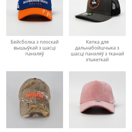
Бейсболка з плоскай
Кепка для
вышыўкай з шасці
дальнабойшчыка з
панэляў
шасці панэляў з тканай
этыкеткай