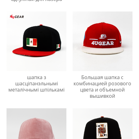
шапка з
Большая шапка с
шасціпанэльнымі
комбинацией розового
металічнымі шпількамі
цвета и объемной
вышивкой