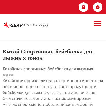
Главная


Продукция
Китай Спортивная
Новости
бейсболка для
О Hас
лыжных гонок
Китай Спортивная бейсболка для
Контакты
лыжных гонок
Китайская спортивная бейсболка для лыжных
гонок
Китайские производители спортивного инвентаря
постоянно совершенствуют свою продукцию, и
бейсболки для лыжных гонок – не исключение.
Они стали незаменимой частью экипировки
многих спортсменов, обеспечивая комфорт и