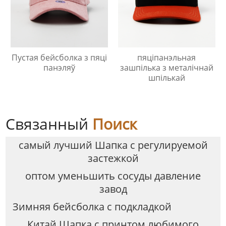
Пустая бейсболка з пяці
пяціпанэльная
панэляў
зашпілька з металічнай
шпількай
Связанный
Поиск
самый лучший Шапка с регулируемой
застежкой
оптом уменьшить сосуды давление
завод
Зимняя бейсболка с подкладкой
Китай Шапка с принтом любимого