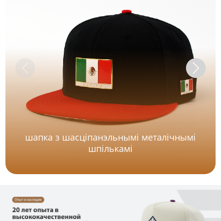
шапка з шасціпанэльнымі металічнымі
шпількамі