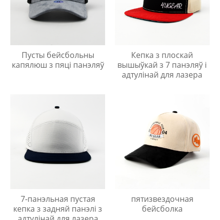
Пусты бейсбольны
Кепка з плоскай
капялюш з пяці панэляў
вышыўкай з 7 панэляў і
адтулінай для лазера
7-панэльная пустая
пятизвездочная
кепка з задняй панэлі з
бейсболка
адтулінай для лазера