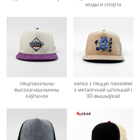
моды и спорта
пяціпанэльны
кепка з пяццю панэлямі
высокачашчынны
з металічнай шпількай і
каўпачок
3D-вышыўкай