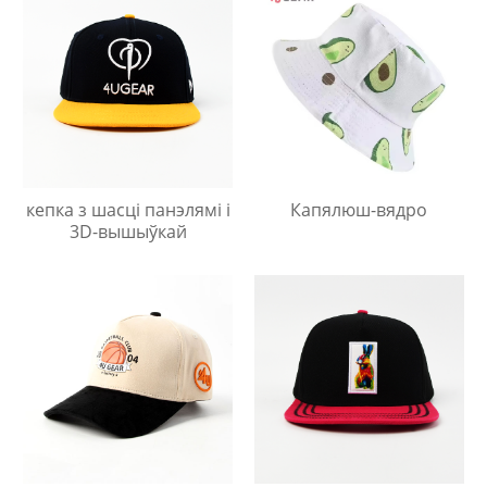
кепка з шасці панэлямі і
Капялюш-вядро
3D-вышыўкай