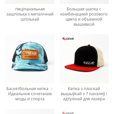
пяціпанэльная
Большая шапка с
зашпілька з металічнай
комбинацией розового
шпількай
цвета и объемной
вышивкой
Баскетбольная кепка ：
Кепка з плоскай
Идеальное сочетание
вышыўкай з 7 панэляў і
моды и спорта
адтулінай для лазера