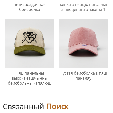
пятизвездочная
кепка з пяццю панэлямі
бейсболка
з плеценага этыкеткі-1
Пяціпанэльны
Пустая бейсболка з пяці
высокачашчынны
панэляў
бейсбольны капялюш
Связанный
Поиск