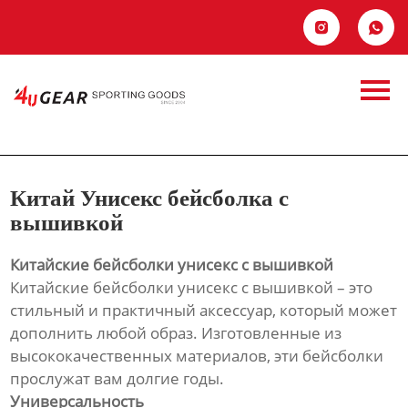
Главная


Продукция
Китай Унисекс
Новости
бейсболка с
О Hас
вышивкой
Китай Унисекс бейсболка с
Контакты
вышивкой
Китайские бейсболки унисекс с вышивкой
Китайские бейсболки унисекс с вышивкой – это
стильный и практичный аксессуар, который может
дополнить любой образ. Изготовленные из
высококачественных материалов, эти бейсболки
прослужат вам долгие годы.
Универсальность