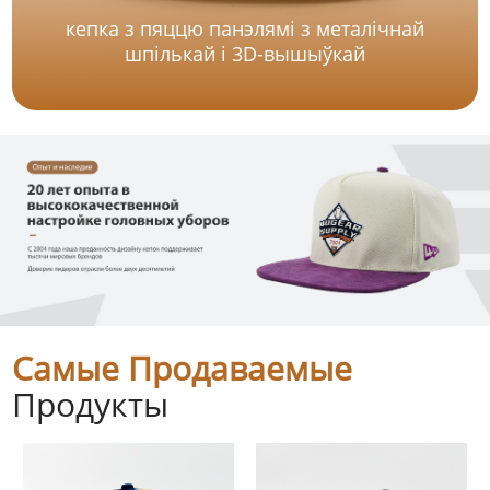
кепка з пяццю панэлямі з металічнай
шпількай і 3D-вышыўкай
Самые Продаваемые
Продукты