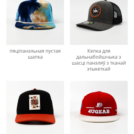
пяціпанэльная пустая
Кепка для
шапка
дальнабойшчыка з
шасці панэляў з тканай
этыкеткай