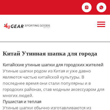
Главная


Продукция
Китай Утинная
Новости
шапка для города
О Hас
Китай Утинная шапка для города
Контакты
Китайские утиные шапки для городских жителей
Утиные шапки родом из Китая и уже давно
являются частью китайской культуры. В
последнее время они стали популярны и в
городских районах, став модным аксессуаром для
многих людей.
Пушистая и теплая
Утиные шапки обычно изготавливаются из