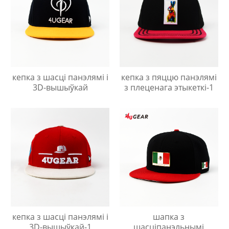
кепка з шасці панэлямі і
кепка з пяццю панэлямі
3D-вышыўкай
з плеценага этыкеткі-1
кепка з шасці панэлямі і
шапка з
3D-вышыўкай-1
шасціпанэльнымі