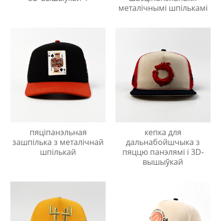
металічнымі шпількамі
пяціпанэльная
кепка для
зашпілька з металічнай
дальнабойшчыка з
шпількай
пяццю панэлямі і 3D-
вышыўкай