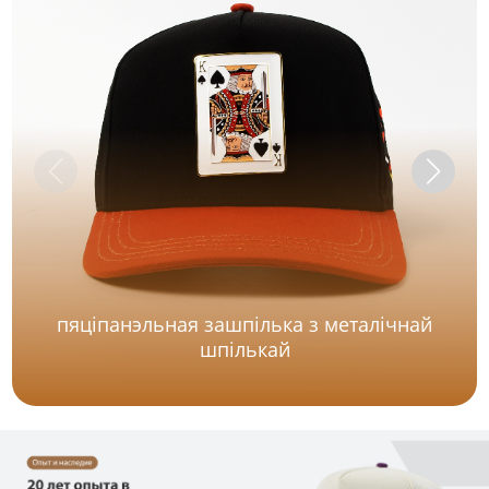
пяціпанэльная зашпілька з металічнай
шпількай