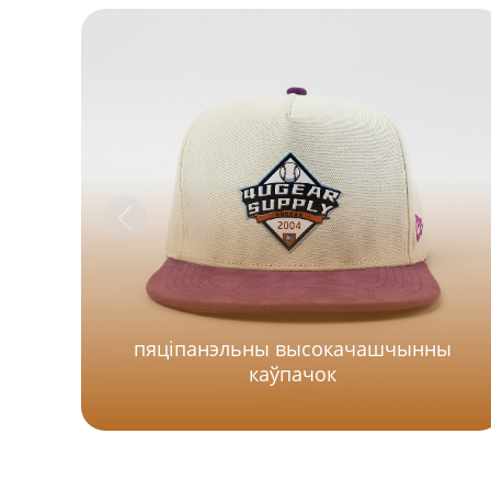
пяціпанэльны высокачашчынны
каўпачок