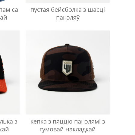
пам са
пустая бейсболка з шасці
кай
панэляў
лька з
кепка з пяццю панэлямі з
кай
гумовай накладкай