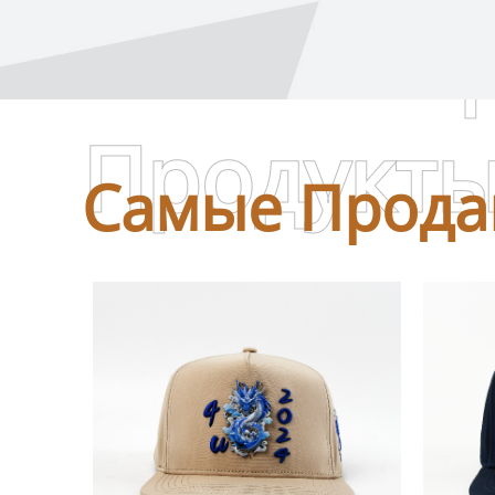
Самые П
Продукт
Самые Прода