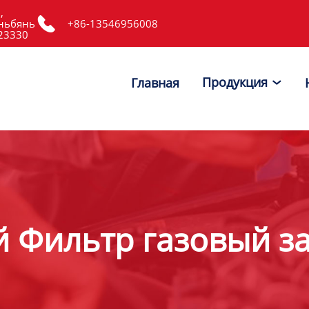
,

ньбянь
+86-13546956008
523330
Продукция
Главная

й Фильтр газовый з