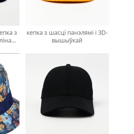
епка з
кепка з шасці панэлямі і 3D-
улінай
вышыўкай