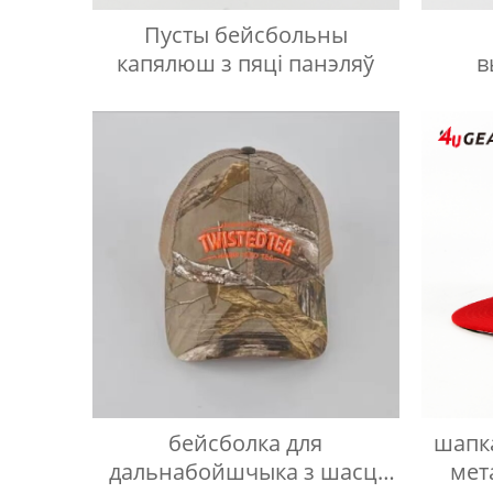
Пусты бейсбольны
капялюш з пяці панэляў
в
бе
бейсболка для
шапк
дальнабойшчыка з шасці
мет