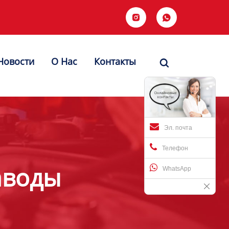


Новости
О Hас
Контакты

Эл. почта
Телефон
аводы
WhatsApp