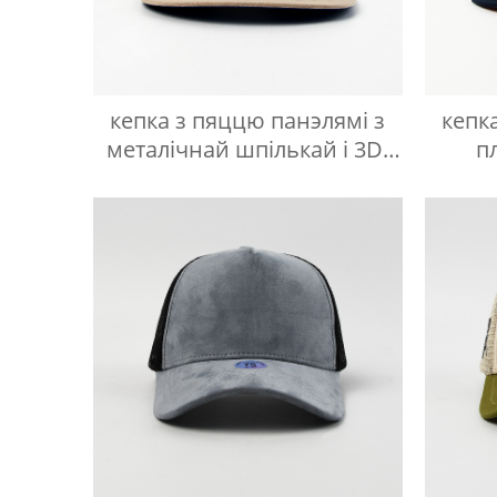
кепка з пяццю панэлямі з
кепк
металічнай шпількай і 3D-
п
вышыўкай