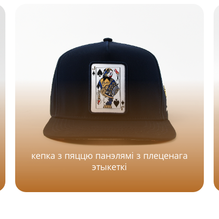
кепка з пяццю панэлямі з плеценага
этыкеткі