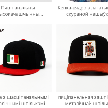
Пяціпанэльны
Кепка-вядро з лагаты
ысокачашчынны
скураной нашыў
йсбольны капялюш
а з шасціпанэльнымі
пяціпанэльная зашпі
алічнымі шпількамі
металічнай шпіль