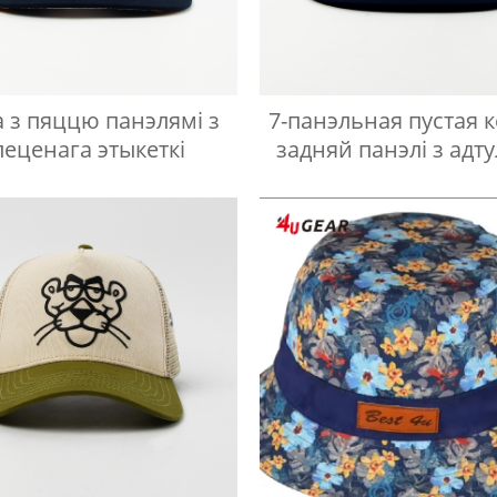
а з пяццю панэлямі з
7-панэльная пустая к
леценага этыкеткі
задняй панэлі з адт
для лазера