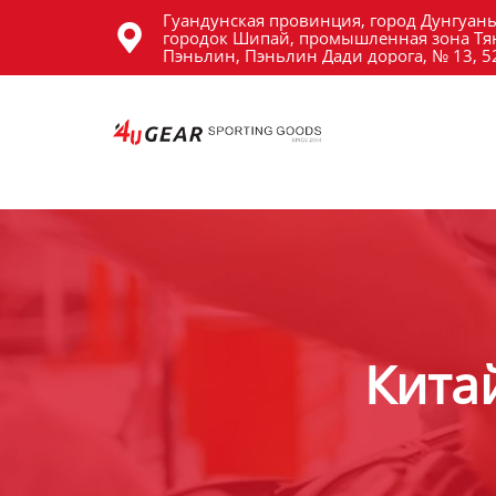
Гуандунская провинция, город Дунгуань
Главная

городок Шипай, промышленная зона Тя
Пэньлин, Пэньлин Дади дорога, № 13, 
Продукция
Новости
О Hас
Контакты
Кита