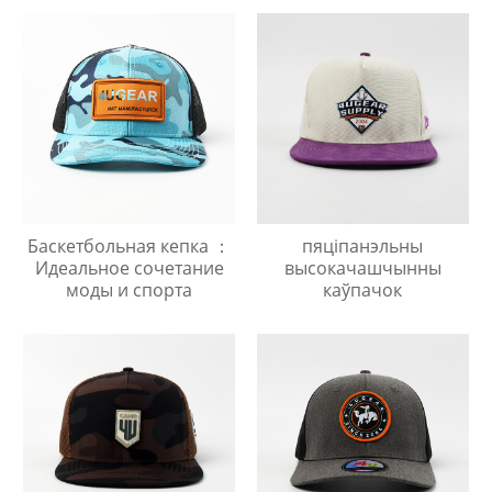
Баскетбольная кепка ：
пяціпанэльны
Идеальное сочетание
высокачашчынны
моды и спорта
каўпачок