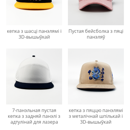
кепка з шасці панэлямі і
Пустая бейсболка з пяці
3D-вышыўкай
панэляў
7-панэльная пустая
кепка з пяццю панэлямі
кепка з задняй панэлі з
з металічнай шпількай і
адтулінай для лазера
3D-вышыўкай