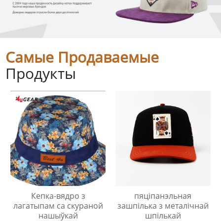
Самые Продаваемые
Продукты
Кепка-вядро з
пяціпанэльная
лагатыпам са скураной
зашпілька з металічнай
нашыўкай
шпількай