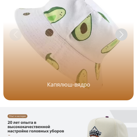
Капялюш-вядро