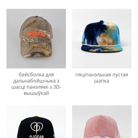
бейсболка для
пяціпанэльная пустая
дальнабойшчыка з
шапка
шасці панэлямі з 3D-
вышыўкай