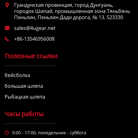
Гуандунская провинция, город Дунгуань,

городок Шипай, промышленная зона Тяньбянь
Пэньлин, Пэньлин Дади дорога, № 13, 523330
sales@4ugear.net

+86-13546956008

Полезные ссылки
бейсболка
большая шляпа
Рыбацкая шляпа
Часы работы
9:00 - 17:00, понедельник - суббота
