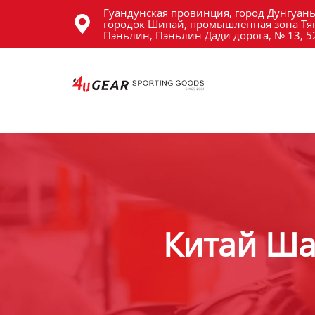
Гуандунская провинция, город Дунгуань
Главная

городок Шипай, промышленная зона Тя
Пэньлин, Пэньлин Дади дорога, № 13, 
Продукция
Новости
О Hас
Контакты
Китай Ша