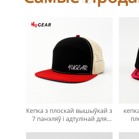
Кепка з плоскай вышыўкай з
кепк
7 панэляў і адтулінай для
пл
лазера