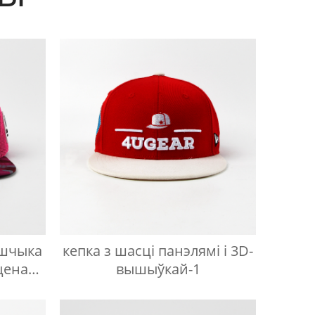
йшчыка
кепка з шасці панэлямі і 3D-
еценай
вышыўкай-1