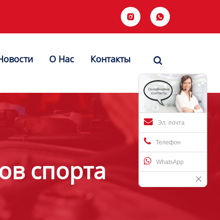


Новости
О Hас
Контакты

Эл. почта
Телефон
ов спорта
WhatsApp