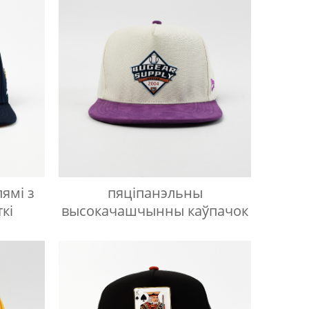
ямі з
пяціпанэльны
кі
высокачашчынны каўпачок