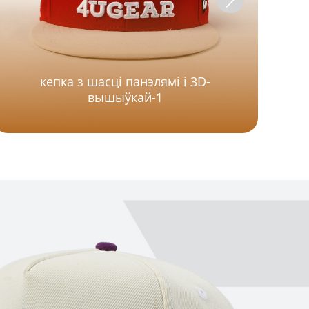
кепка з шасці панэлямі і 3D-
вышыўкай-1
п