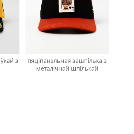
ўкай з
пяціпанэльная зашпілька з
металічнай шпількай