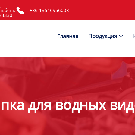
,

ньбянь
+86-13546956008
523330
Продукция
Главная

пка для водных вид