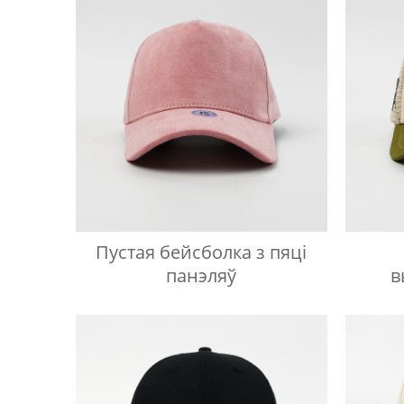
Пустая бейсболка з пяці
панэляў
в
бе