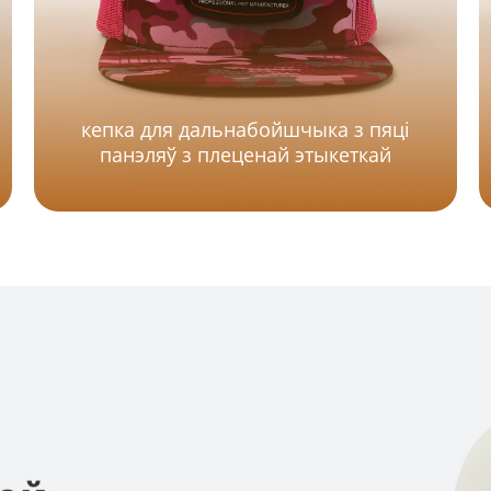
кепка для дальнабойшчыка з пяці
панэляў з плеценай этыкеткай