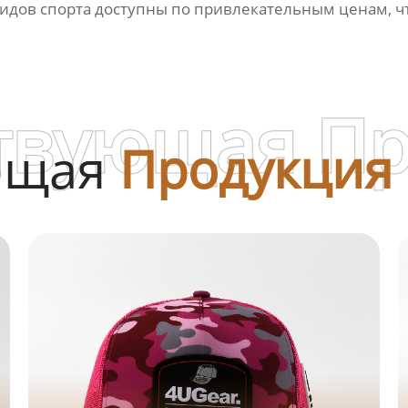
видов спорта доступны по привлекательным ценам, чт
твующая П
ющая
Продукция