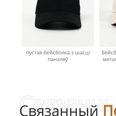
пустая бейсболка з шасці
Бейсб
панэляў
мета
Связанны
Связанный
П