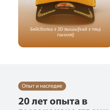
Бейсболка з 3D вышыўкай з пяці
панэляў