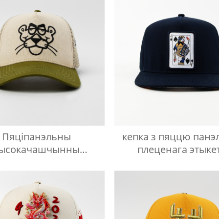
Пяціпанэльны
кепка з пяццю панэл
ысокачашчынны
плеценага этыкет
йсбольны капялюш