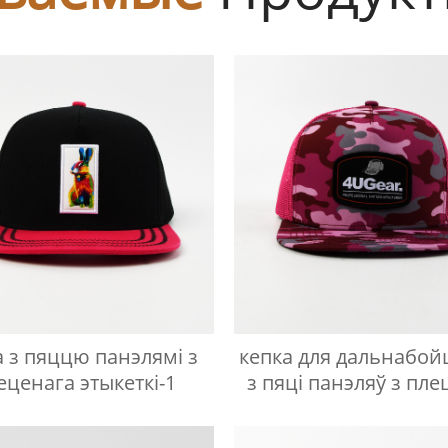
а з пяццю панэлямі з
кепка для дальнабо
еценага этыкеткі-1
з пяці панэляў з пл
этыкеткай