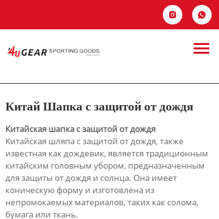
Главная


Продукция
Китай Шапка с
Новости
защитой от дождя
О Hас
Китай Шапка с защитой от дождя
Контакты
Китайская шапка с защитой от дождя
Китайская шляпа с защитой от дождя, также
известная как дождевик, является традиционным
китайским головным убором, предназначенным
для защиты от дождя и солнца. Она имеет
коническую форму и изготовлена из
непромокаемых материалов, таких как солома,
бумага или ткань.