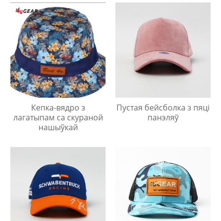
Кепка-вядро з
Пустая бейсболка з пяці
лагатыпам са скураной
панэляў
нашыўкай