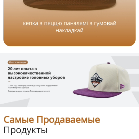
кепка з пяццю панэлямі з гумовай
накладкай
Самые Продаваемые
Продукты