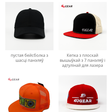
пустая бейсболка з
Кепка з плоскай
шасці панэляў
вышыўкай з 7 панэляў і
адтулінай для лазера