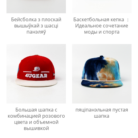
Бейсболка з плоскай
Баскетбольная кепка ：
вышыўкай з шасці
Идеальное сочетание
панэляў
моды и спорта
Большая шапка с
пяціпанэльная пустая
комбинацией розового
шапка
цвета и объемной
вышивкой