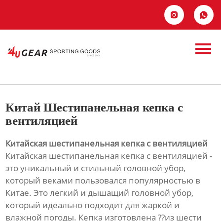
Главная


Китай
Продукция
Шестипанельная
Новости
кепка с
О Hас
Китай Шестипанельная кепка с
вентиляцией
Контакты
вентиляцией
Китайская шестипанельная кепка с вентиляцией
Китайская шестипанельная кепка с вентиляцией -
это уникальный и стильный головной убор,
который веками пользовался популярностью в
Китае. Это легкий и дышащий головной убор,
который идеально подходит для жаркой и
влажной погоды. Кепка изготовлена ??из шести