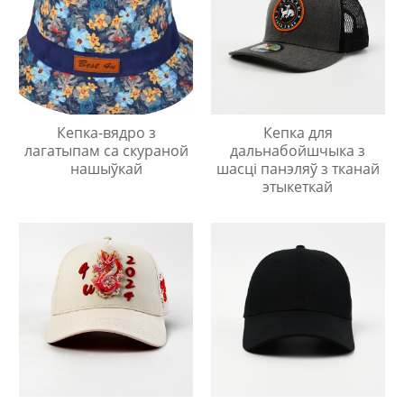
Кепка-вядро з
Кепка для
лагатыпам са скураной
дальнабойшчыка з
нашыўкай
шасці панэляў з тканай
этыкеткай