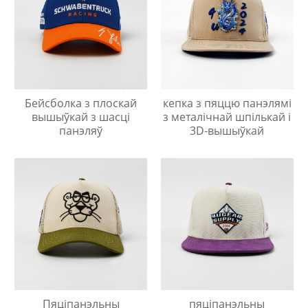
Бейсболка з плоскай
кепка з пяццю панэлямі
вышыўкай з шасці
з металічнай шпількай і
панэляў
3D-вышыўкай
Пяціпанэльны
пяціпанэльны