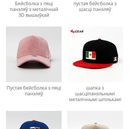
Бейсболка з пяці
пустая бейсболка з
панэляў з металічнай
шасці панэляў
3D вышыўкай
Пустая бейсболка з пяці
шапка з
панэляў
шасціпанэльнымі
металічнымі шпількамі