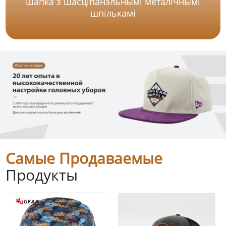
шапка з шасціпанэльнымі металічнымі
шпількамі
Самые Продаваемые
Продукты