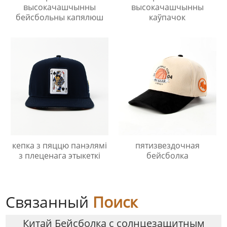
высокачашчынны
высокачашчынны
бейсбольны капялюш
каўпачок
кепка з пяццю панэлямі
пятизвездочная
з плеценага этыкеткі
бейсболка
Связанный
Поиск
Китай Бейсболка с солнцезащитным