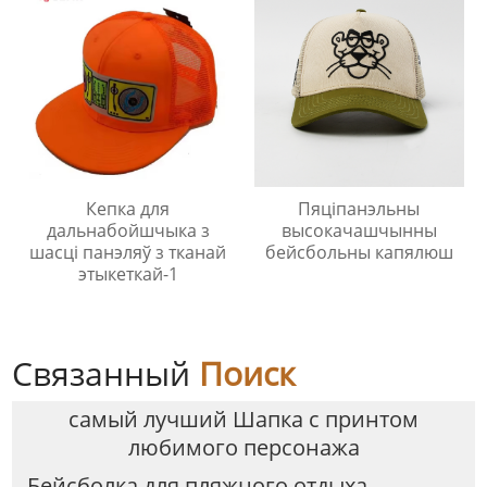
Кепка для
Пяціпанэльны
дальнабойшчыка з
высокачашчынны
шасці панэляў з тканай
бейсбольны капялюш
этыкеткай-1
Связанный
Поиск
самый лучший Шапка с принтом
любимого персонажа
Бейсболка для пляжного отдыха