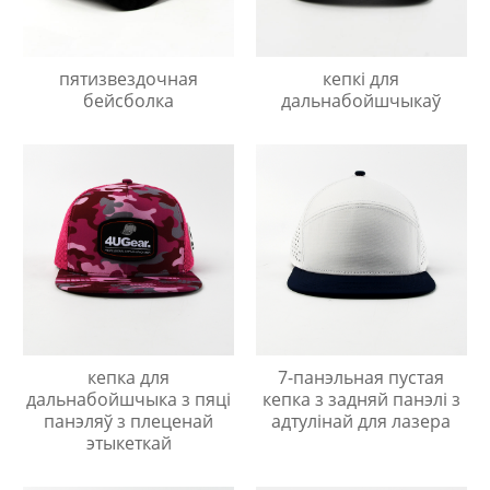
пятизвездочная
кепкі для
бейсболка
дальнабойшчыкаў
кепка для
7-панэльная пустая
дальнабойшчыка з пяці
кепка з задняй панэлі з
панэляў з плеценай
адтулінай для лазера
этыкеткай