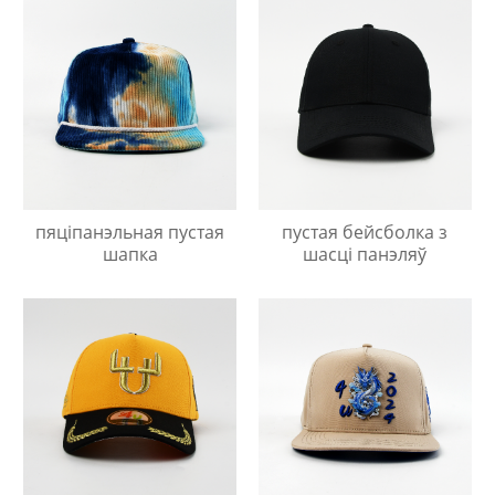
пяціпанэльная пустая
пустая бейсболка з
шапка
шасці панэляў