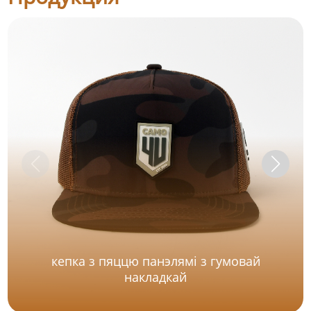
кепка з пяццю панэлямі з гумовай
накладкай