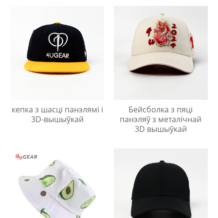
кепка з шасці панэлямі і
Бейсболка з пяці
3D-вышыўкай
панэляў з металічнай
3D вышыўкай