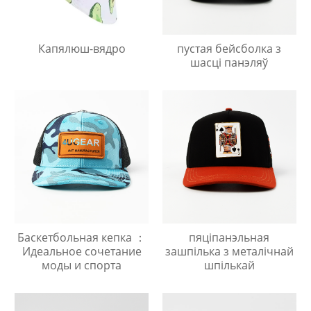
Капялюш-вядро
пустая бейсболка з
шасці панэляў
Баскетбольная кепка ：
пяціпанэльная
Идеальное сочетание
зашпілька з металічнай
моды и спорта
шпількай