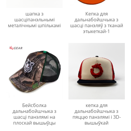
шапка з
Кепка для
шасціпанэльнымі
дальнабойшчыка з
металічнымі шпількамі
шасці панэляў з тканай
этыкеткай-1
Бейсболка
кепка для
дальнабойшчыка з
дальнабойшчыка з
шасці панэлямі на
пяццю панэлямі і 3D-
плоскай вышыўцы
вышыўкай