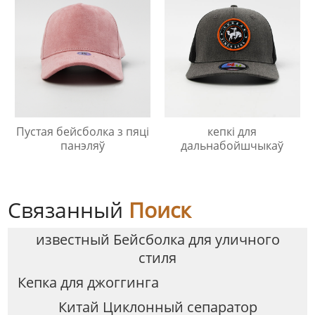
Пустая бейсболка з пяці
кепкі для
панэляў
дальнабойшчыкаў
Связанный
Поиск
известный Бейсболка для уличного
стиля
Кепка для джоггинга
Китай Циклонный сепаратор