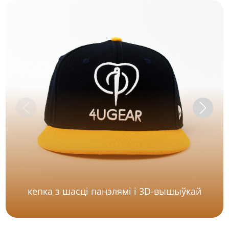
кепка з шасці панэлямі і 3D-вышыўкай