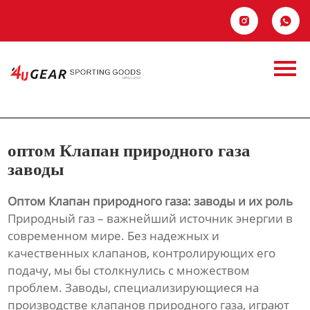
Главная


Продукция
оптом Клапан
Новости
природного газа
О Hас
заводы
оптом Клапан природного газа
Контакты
заводы
Оптом Клапан природного газа: заводы и их роль
Природный газ – важнейший источник энергии в
современном мире. Без надежных и
качественных клапанов, контролирующих его
подачу, мы бы столкнулись с множеством
проблем. Заводы, специализирующиеся на
производстве клапанов природного газа, играют