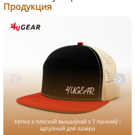
Продукция
Кепка з плоскай вышыўкай з 7 панэляў і
адтулінай для лазера