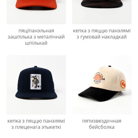
пяціпанэльная
кепка з пяццю панэлямі
зашпілька з металічнай
з гумовай накладкай
шпількай
кепка з пяццю панэлямі
пятизвездочная
з плеценага этыкеткі
бейсболка