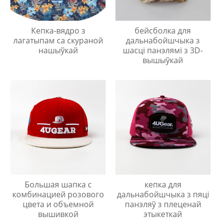
Кепка-вядро з
бейсболка для
лагатыпам са скураной
дальнабойшчыка з
нашыўкай
шасці панэлямі з 3D-
вышыўкай
Большая шапка с
кепка для
комбинацией розового
дальнабойшчыка з пяці
цвета и объемной
панэляў з плеценай
вышивкой
этыкеткай