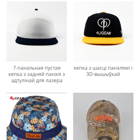
7-панэльная пустая
кепка з шасці панэлямі і
кепка з задняй панэлі з
3D-вышыўкай
адтулінай для лазера