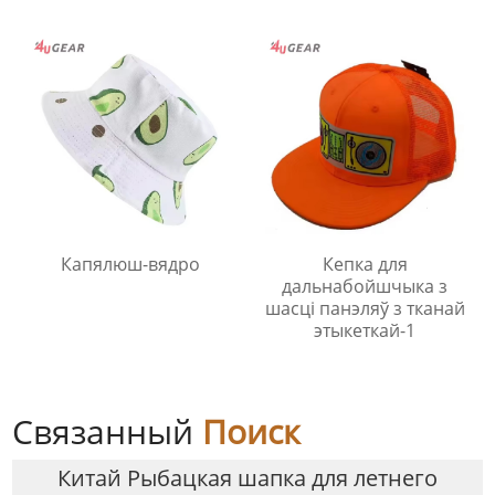
Капялюш-вядро
Кепка для
дальнабойшчыка з
шасці панэляў з тканай
этыкеткай-1
Связанный
Поиск
Китай Рыбацкая шапка для летнего