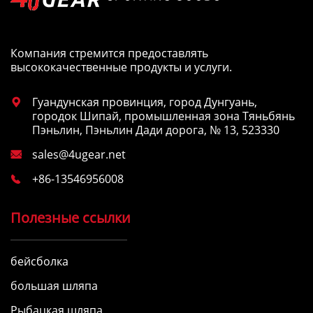
Компания стремится предоставлять
высококачественные продукты и услуги.
Гуандунская провинция, город Дунгуань,

городок Шипай, промышленная зона Тяньбянь
Пэньлин, Пэньлин Дади дорога, № 13, 523330
sales@4ugear.net

+86-13546956008

Полезные ссылки
бейсболка
большая шляпа
Рыбацкая шляпа