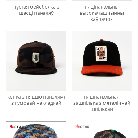
пустая бейсболка з
пяціпанэльны
шасці панэляў
высокачашчынны
каўпачок
кепка з пяццю панэлямі
пяціпанэльная
з гумовай накладкай
зашпілька з металічнай
шпількай