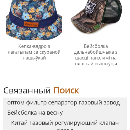
Кепка-вядро з
Бейсболка
лагатыпам са скураной
дальнабойшчыка з
нашыўкай
шасці панэлямі на
плоскай вышыўцы
Связанный
Поиск
оптом фильтр сепаратор газовый завод
Бейсболка на весну
Китай Газовый регулирующий клапан