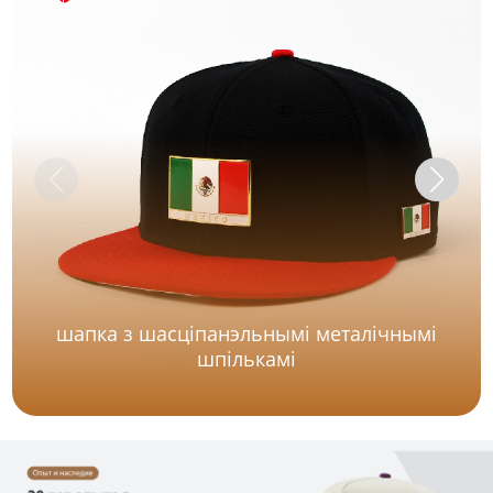
шапка з шасціпанэльнымі металічнымі
шпількамі