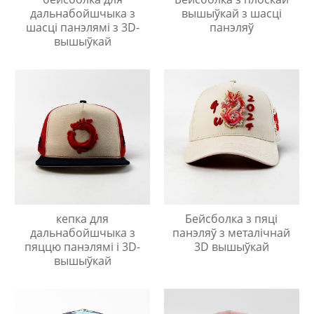
дальнабойшчыка з
вышыўкай з шасці
шасці панэлямі з 3D-
панэляў
вышыўкай
кепка для
Бейсболка з пяці
дальнабойшчыка з
панэляў з металічнай
пяццю панэлямі і 3D-
3D вышыўкай
вышыўкай