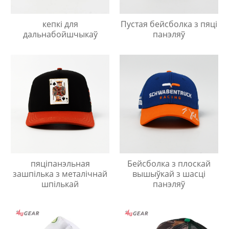
кепкі для
Пустая бейсболка з пяці
дальнабойшчыкаў
панэляў
пяціпанэльная
Бейсболка з плоскай
зашпілька з металічнай
вышыўкай з шасці
шпількай
панэляў