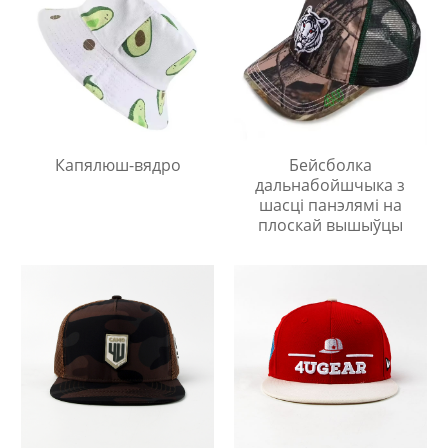
Капялюш-вядро
Бейсболка
дальнабойшчыка з
шасці панэлямі на
плоскай вышыўцы