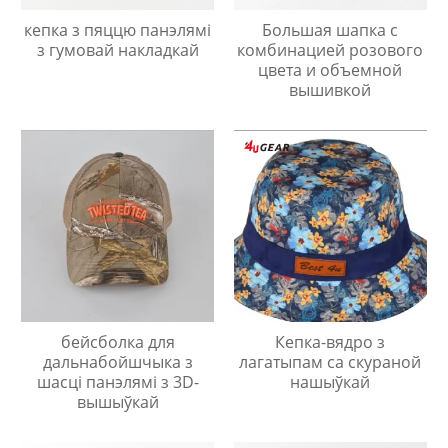
кепка з пяццю панэлямі
Большая шапка с
з гумовай накладкай
комбинацией розового
цвета и объемной
вышивкой
бейсболка для
Кепка-вядро з
дальнабойшчыка з
лагатыпам са скураной
шасці панэлямі з 3D-
нашыўкай
вышыўкай