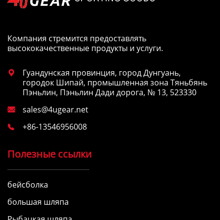
Компания стремится предоставлять
высококачественные продукты и услуги.
Гуандунская провинция, город Дунгуань,

городок Шипай, промышленная зона Тяньбянь
Пэньлин, Пэньлин Дади дорога, № 13, 523330
sales@4ugear.net

+86-13546956008

Полезные ссылки
бейсболка
большая шляпа
Рыбацкая шляпа