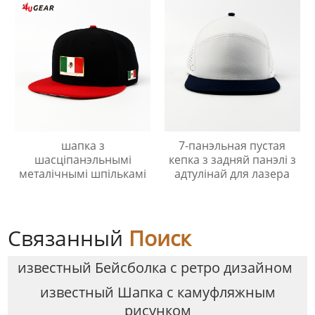
шапка з
7-панэльная пустая
шасціпанэльнымі
кепка з задняй панэлі з
металічнымі шпількамі
адтулінай для лазера
Связанный
Поиск
известный Бейсболка с ретро дизайном
известный Шапка с камуфляжным
рисунком