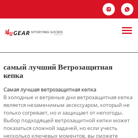
Главная


Продукция
самый лучший
Новости
Ветрозащитная
О Hас
кепка
самый лучший Ветрозащитная
Контакты
кепка
Самая лучшая ветрозащитная кепка
В холодные и ветреные дни ветрозащитная кепка
является незаменимым аксессуаром, который не
только согревает, но и защищает от непогоды.
Выбор подходящей ветрозащитной кепки может
показаться сложной задачей, но если учесть
несколько ключевых моментов, вы сможете