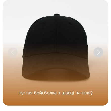
пустая бейсболка з шасці панэляў