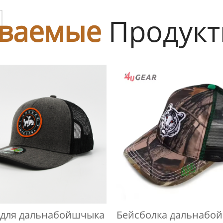
ы
ваемые
Продук
 для дальнабойшчыка
Бейсболка дальнабо