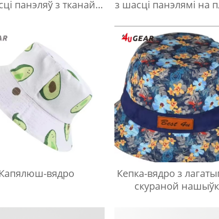
сці панэляў з тканай
з шасці панэлямі на 
этыкеткай
вышыўцы
Капялюш-вядро
Кепка-вядро з лагаты
скураной нашыў