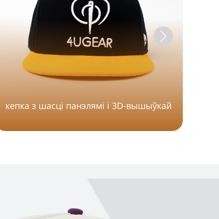
ке
кепка з шасці панэлямі і 3D-вышыўкай