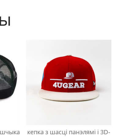
ты
йшчыка
кепка з шасці панэлямі і 3D-