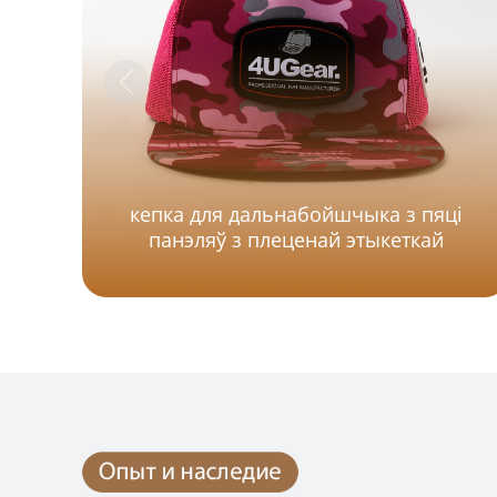
кепка для дальнабойшчыка з пяці
панэляў з плеценай этыкеткай