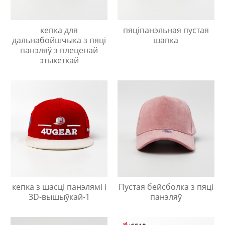
кепка для
пяціпанэльная пустая
дальнабойшчыка з пяці
шапка
панэляў з плеценай
этыкеткай
кепка з шасці панэлямі і
Пустая бейсболка з пяці
3D-вышыўкай-1
панэляў