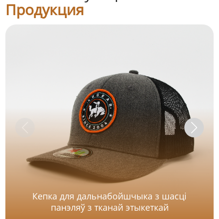
Продукция
Кепка для дальнабойшчыка з шасці
панэляў з тканай этыкеткай