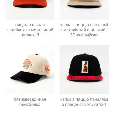
пяціпанэльная
кепка з пяццю панэлямі
зашпілька з металічнай
з металічнай шпількай і
шпількай
3D-вышыўкай
пятизвездочная
кепка з пяццю панэлямі
бейсболка
з плеценага этыкеткі-1