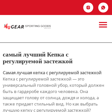
Главная


самый лучший
Продукция
Кепка с
Новости
регулируемой
О Hас
самый лучший Кепка с
застежкой
Контакты
регулируемой застежкой
Самая лучшая кепка с регулируемой застежкой
Кепка с регулируемой застежкой — это
универсальный головной убор, который должен
быть в гардеробе каждого человека. Она
защищает голову от солнца, дождя и холода, а
также придает стильный вид. Но как выбрать
лучшую кепку с регулируемой застежкой?