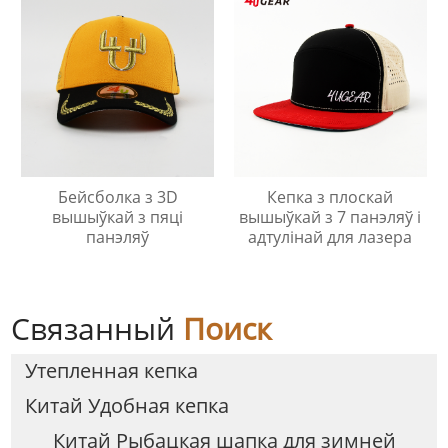
Бейсболка з 3D
Кепка з плоскай
вышыўкай з пяці
вышыўкай з 7 панэляў і
панэляў
адтулінай для лазера
Связанный
Поиск
Утепленная кепка
Китай Удобная кепка
Китай Рыбацкая шапка для зимней