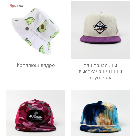
Капялюш-вядро
пяціпанэльны
высокачашчынны
каўпачок