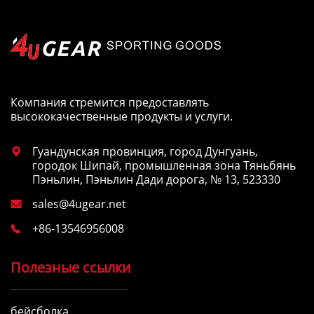
Компания стремится предоставлять
высококачественные продукты и услуги.
Гуандунская провинция, город Дунгуань,

городок Шипай, промышленная зона Тяньбянь
Пэньлин, Пэньлин Дади дорога, № 13, 523330
sales@4ugear.net

+86-13546956008

Полезные ссылки
бейсболка