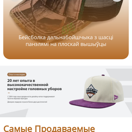
Бейсболка дальнабойшчыка з шасці
панэлямі на плоскай вышыўцы
Самые Продаваемые