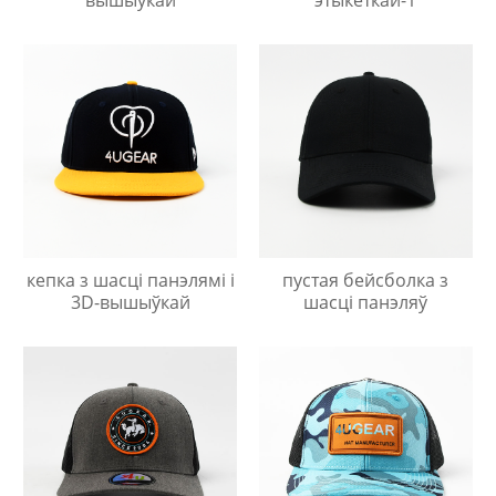
кепка з шасці панэлямі і
пустая бейсболка з
3D-вышыўкай
шасці панэляў