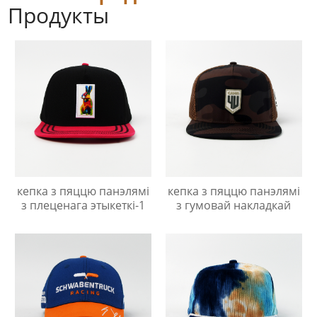
Продукты
кепка з пяццю панэлямі
кепка з пяццю панэлямі
з плеценага этыкеткі-1
з гумовай накладкай