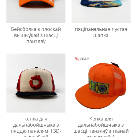
Бейсболка з плоскай
пяціпанэльная пустая
вышыўкай з шасці
шапка
панэляў
кепка для
Кепка для
дальнабойшчыка з
дальнабойшчыка з
пяццю панэлямі і 3D-
шасці панэляў з тканай
вышыўкай
этыкеткай-1