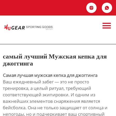
Главная


Продукция
самый лучший
Новости
Мужская кепка для
О Hас
джоггинга
самый лучший Мужская кепка для
Контакты
джоггинга
Самая лучшая мужская кепка для джоггинга
Ваш ежедневный забег — это не просто
тренировка, а целый ритуал, требующий
соответствующей экипировки. И одним из
важнейших элементов снаряжения является
бейсболка. Она не только защищает от солнца и
непогоды, но и подчеркивает ваш спортивный