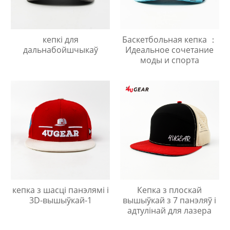
кепкі для
Баскетбольная кепка ：
дальнабойшчыкаў
Идеальное сочетание
моды и спорта
кепка з шасці панэлямі і
Кепка з плоскай
3D-вышыўкай-1
вышыўкай з 7 панэляў і
адтулінай для лазера