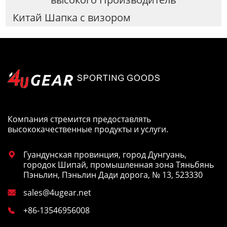
Китай Шапка с визором
Компания стремится предоставлять
высококачественные продукты и услуги.
Гуандунская провинция, город Дунгуань,

городок Шипай, промышленная зона Тяньбянь
Пэньлин, Пэньлин Дади дорога, № 13, 523330
sales@4ugear.net

+86-13546956008
