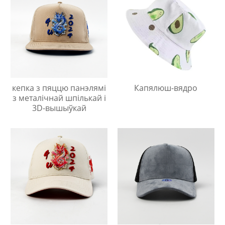
кепка з пяццю панэлямі
Капялюш-вядро
з металічнай шпількай і
3D-вышыўкай