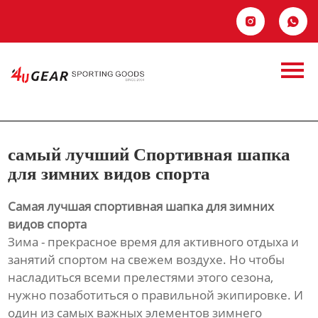
Главная


самый лучший
Продукция
Спортивная шапка
Новости
для зимних видов
О Hас
самый лучший Спортивная шапка
спорта
Контакты
для зимних видов спорта
Самая лучшая спортивная шапка для зимних
видов спорта
Зима - прекрасное время для активного отдыха и
занятий спортом на свежем воздухе. Но чтобы
насладиться всеми прелестями этого сезона,
нужно позаботиться о правильной экипировке. И
один из самых важных элементов зимнего