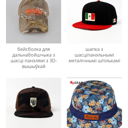
бейсболка для
шапка з
дальнабойшчыка з
шасціпанэльнымі
шасці панэлямі з 3D-
металічнымі шпількамі
вышыўкай