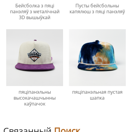
Бейсболка з пяці
Пусты бейсбольны
панэляў з металічнай
капялюш з пяці панэляў
3D вышыўкай
пяціпанэльны
пяціпанэльная пустая
высокачашчынны
шапка
каўпачок
Связанный
Поиск