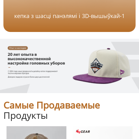
кепка з шасці панэлямі і 3D-вышыўкай-1
Самые Продаваемые
Продукты