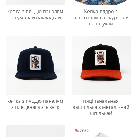
кепка з пяццю панэлямі
Кепка-вядро з
з гумовай накладкай
лагатыпам са скураной
нашыўкай
кепка з пяццю панэлямі
пяціпанэльная
з плеценага этыкеткі
зашпілька з металічнай
шпількай