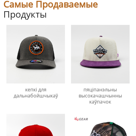
Самые Продаваемые
Продукты
кепкі для
пяціпанэльны
дальнабойшчыкаў
высокачашчынны
каўпачок