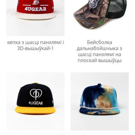
кепка з шасці панэлямі і
Бейсболка
3D-вышыўкай-1
дальнабойшчыка з
шасці панэлямі на
плоскай вышыўцы