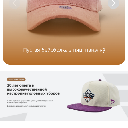
Пустая бейсболка з пяці панэляў