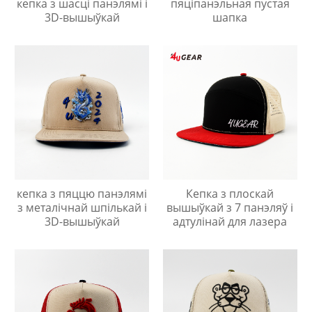
кепка з шасці панэлямі і
пяціпанэльная пустая
3D-вышыўкай
шапка
кепка з пяццю панэлямі
Кепка з плоскай
з металічнай шпількай і
вышыўкай з 7 панэляў і
3D-вышыўкай
адтулінай для лазера