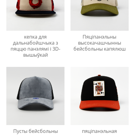
кепка для
Пяціпанэльны
дальнабойшчыка з
высокачашчынны
пяццю панэлямі і 3D-
бейсбольны капялюш
вышыўкай
Пусты бейсбольны
пяціпанэльная