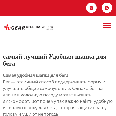
Главная


Продукция
самый лучший
Новости
Удобная шапка для
О Hас
бега
самый лучший Удобная шапка для
Контакты
бега
Самая удобная шапка для бега
Бег — отличный способ поддерживать форму и
улучшать общее самочувствие. Однако бег на
улице в холодную погоду может вызвать
дискомфорт. Вот почему так важно найти удобную
и теплую шапку для бега, которая защитит вашу
голову и уши от непогоды.