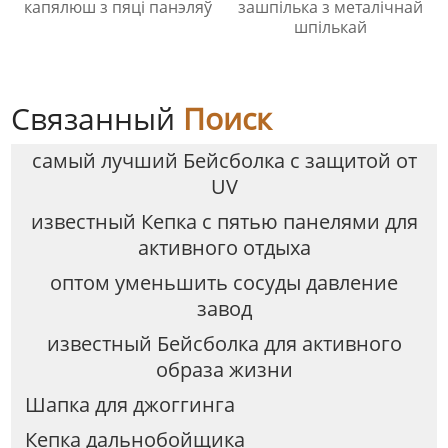
капялюш з пяці панэляў
зашпілька з металічнай
шпількай
Связанный
Поиск
самый лучший Бейсболка с защитой от
UV
известный Кепка с пятью панелями для
активного отдыха
оптом уменьшить сосуды давление
завод
известный Бейсболка для активного
образа жизни
Шапка для джоггинга
Кепка дальнобойщика