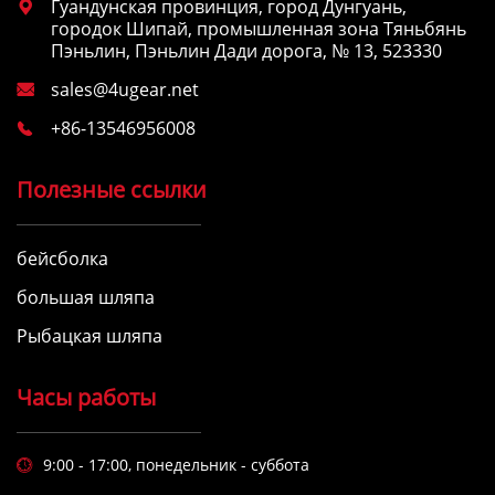
Гуандунская провинция, город Дунгуань,

городок Шипай, промышленная зона Тяньбянь
Пэньлин, Пэньлин Дади дорога, № 13, 523330
sales@4ugear.net

+86-13546956008

Полезные ссылки
бейсболка
большая шляпа
Рыбацкая шляпа
Часы работы
9:00 - 17:00, понедельник - суббота
