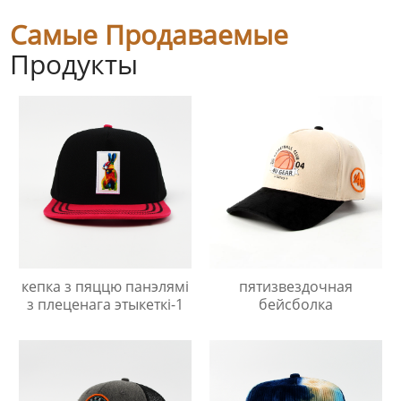
Самые Продаваемые
Продукты
кепка з пяццю панэлямі
пятизвездочная
з плеценага этыкеткі-1
бейсболка