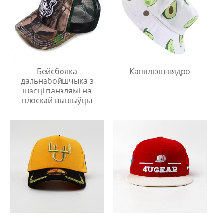
Бейсболка
Капялюш-вядро
дальнабойшчыка з
шасці панэлямі на
плоскай вышыўцы