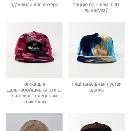
адтулінай для лазера
пяццю панэлямі і 3D-
вышыўкай
кепка для
пяціпанэльная пустая
дальнабойшчыка з пяці
шапка
панэляў з плеценай
этыкеткай