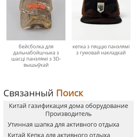
бейсболка для
кепка з пяццю панэлямі
дальнабойшчыка з
з гумовай накладкай
шасці панэлямі з 3D-
вышыўкай
Связанный
Поиск
Китай газификация дома оборудование
Производитель
Утинная шапка для активного отдыха
Китай Кепка для активного отдыха