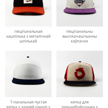
пяціпанэльная
пяціпанэльны
зашпілька з металічнай
высокачашчынны
шпількай
каўпачок
7-панэльная пустая
кепка для
кепка з задняй панэлі з
дальнабойшчыка з