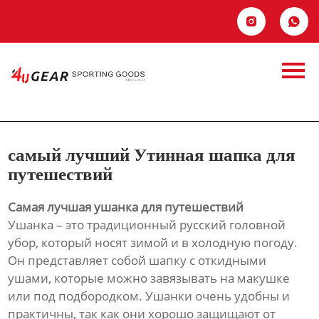
Главная


Продукция
самый лучший
Новости
Утинная шапка для
О Hас
путешествий
самый лучший Утинная шапка для
Контакты
путешествий
Самая лучшая ушанка для путешествий
Ушанка – это традиционный русский головной
убор, который носят зимой и в холодную погоду.
Он представляет собой шапку с откидными
ушами, которые можно завязывать на макушке
или под подбородком. Ушанки очень удобны и
практичны, так как они хорошо защищают от