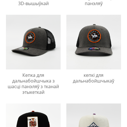
3D-вышыўкай
панэляў
Кепка для
кепкі для
дальнабойшчыка з
дальнабойшчыкаў
шасці панэляў з тканай
этыкеткай