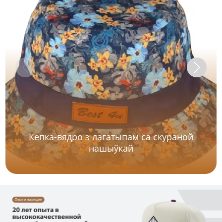
Кепка-вядро з лагатыпам са скураной
нашыўкай