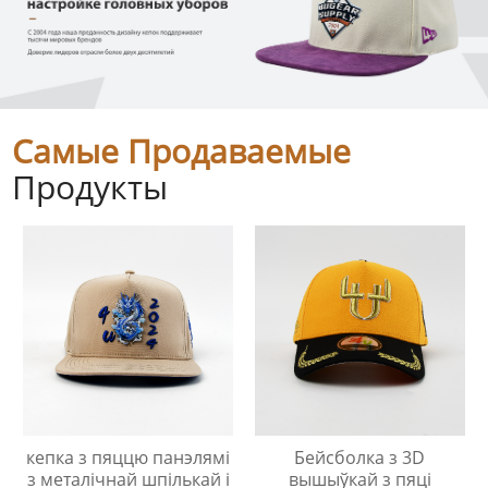
Самые Продаваемые
Продукты
кепка з пяццю панэлямі
Бейсболка з 3D
з металічнай шпількай і
вышыўкай з пяці