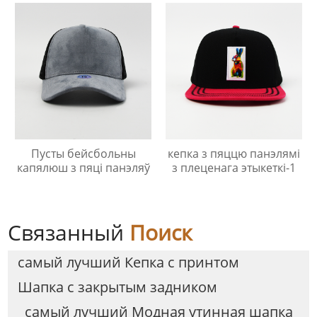
Пусты бейсбольны
кепка з пяццю панэлямі
капялюш з пяці панэляў
з плеценага этыкеткі-1
Связанный
Поиск
самый лучший Кепка с принтом
Шапка с закрытым задником
самый лучший Модная утинная шапка