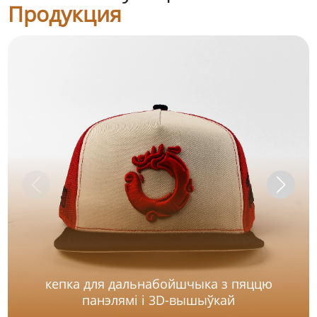
Продукция
кепка для дальнабойшчыка з пяццю
панэлямі і 3D-вышыўкай