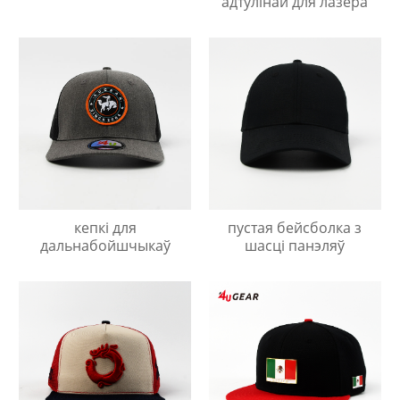
адтулінай для лазера
кепкі для
пустая бейсболка з
дальнабойшчыкаў
шасці панэляў