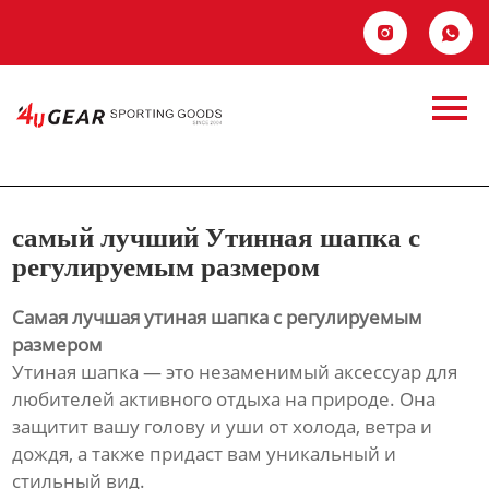
Главная


самый лучший
Продукция
Утинная шапка с
Новости
регулируемым
О Hас
самый лучший Утинная шапка с
размером
Контакты
регулируемым размером
Самая лучшая утиная шапка с регулируемым
размером
Утиная шапка — это незаменимый аксессуар для
любителей активного отдыха на природе. Она
защитит вашу голову и уши от холода, ветра и
дождя, а также придаст вам уникальный и
стильный вид.