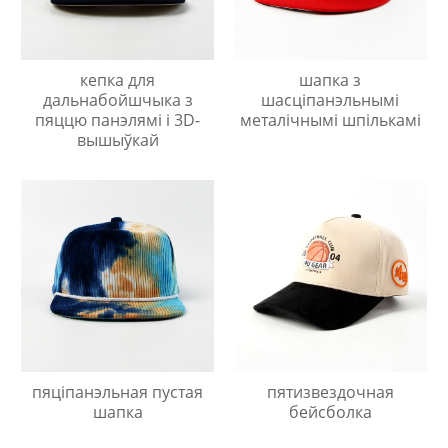
кепка для
шапка з
дальнабойшчыка з
шасціпанэльнымі
пяццю панэлямі і 3D-
металічнымі шпількамі
вышыўкай
пяціпанэльная пустая
пятизвездочная
шапка
бейсболка