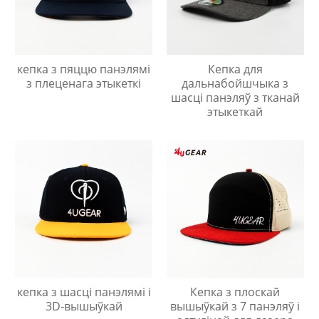
кепка з пяццю панэлямі
Кепка для
з плеценага этыкеткі
дальнабойшчыка з
шасці панэляў з тканай
этыкеткай
кепка з шасці панэлямі і
Кепка з плоскай
3D-вышыўкай
вышыўкай з 7 панэляў і