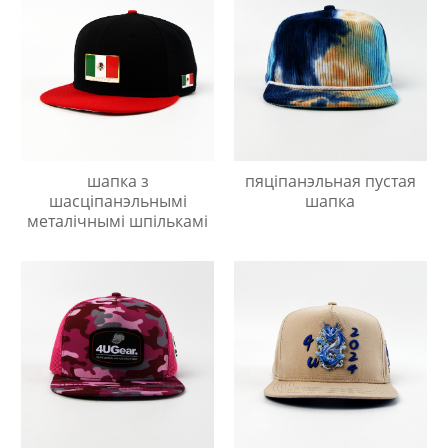
шапка з
пяціпанэльная пустая
шасціпанэльнымі
шапка
металічнымі шпількамі