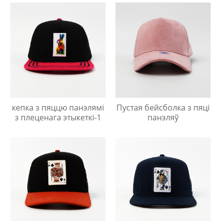
кепка з пяццю панэлямі
Пустая бейсболка з пяці
з плеценага этыкеткі-1
панэляў