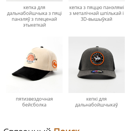
кепка для
кепка з пяццю панэлямі
дальнабойшчыка з пяці
з металічнай шпількай і
панэляў з плеценай
3D-вышыўкай
этыкеткай
пятизвездочная
кепкі для
бейсболка
дальнабойшчыкаў