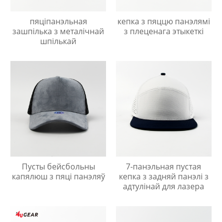
пяціпанэльная
кепка з пяццю панэлямі
зашпілька з металічнай
з плеценага этыкеткі
шпількай
Пусты бейсбольны
7-панэльная пустая
капялюш з пяці панэляў
кепка з задняй панэлі з
адтулінай для лазера