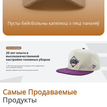
Пусты бейсбольны капялюш з пяці панэляў
Самые Продаваемые
Продукты