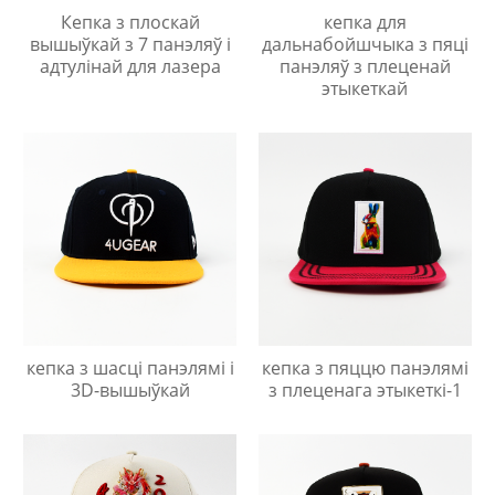
Кепка з плоскай
кепка для
вышыўкай з 7 панэляў і
дальнабойшчыка з пяці
адтулінай для лазера
панэляў з плеценай
этыкеткай
кепка з шасці панэлямі і
кепка з пяццю панэлямі
3D-вышыўкай
з плеценага этыкеткі-1