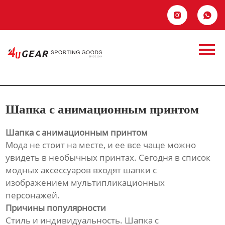
Главная


Продукция
Шапка с
Новости
анимационным
О Hас
принтом
Шапка с анимационным принтом
Контакты
Шапка с анимационным принтом
Мода не стоит на месте, и ее все чаще можно
увидеть в необычных принтах. Сегодня в список
модных аксессуаров входят шапки с
изображением мультипликационных
персонажей.
Причины популярности
Стиль и индивидуальность. Шапка с