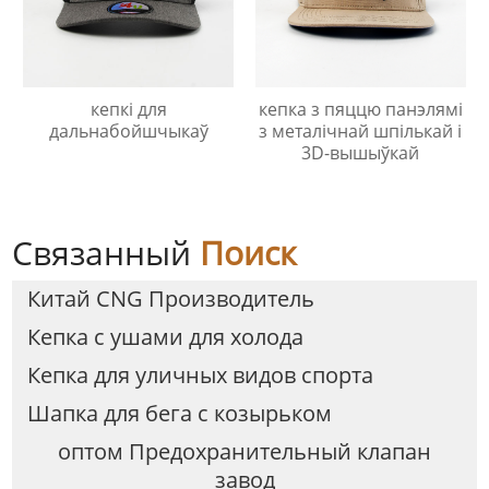
кепкі для
кепка з пяццю панэлямі
дальнабойшчыкаў
з металічнай шпількай і
3D-вышыўкай
Связанный
Поиск
Китай CNG Производитель
Кепка с ушами для холода
Кепка для уличных видов спорта
Шапка для бега с козырьком
оптом Предохранительный клапан
завод