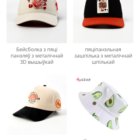
Бейсболка з пяці
пяціпанэльная
панэляў з металічнай
зашпілька з металічнай
3D вышыўкай
шпількай