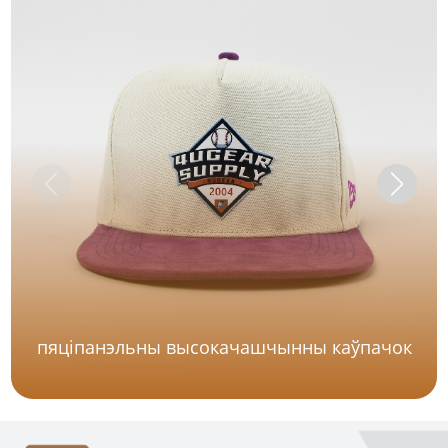
пяціпанэльны высокачашчынны каўпачок