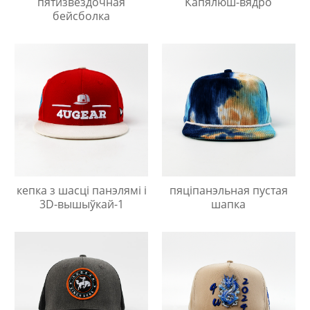
пятизвездочная
Капялюш-вядро
бейсболка
кепка з шасці панэлямі і
пяціпанэльная пустая
3D-вышыўкай-1
шапка