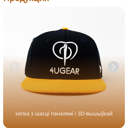
кепка з шасці панэлямі і 3D-вышыўкай