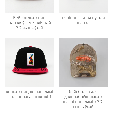
Бейсболка з пяці
пяціпанэльная пустая
панэляў з металічнай
шапка
3D вышыўкай
кепка з пяццю панэлямі
бейсболка для
з плеценага этыкеткі-1
дальнабойшчыка з
шасці панэлямі з 3D-
вышыўкай