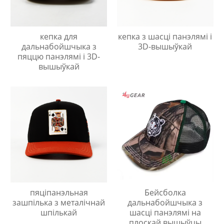
кепка для
кепка з шасці панэлямі і
дальнабойшчыка з
3D-вышыўкай
пяццю панэлямі і 3D-
вышыўкай
пяціпанэльная
Бейсболка
зашпілька з металічнай
дальнабойшчыка з
шпількай
шасці панэлямі на
плоскай вышыўцы