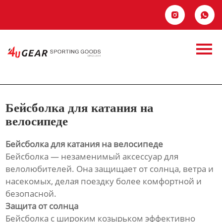
Главная


Продукция
Бейсболка для
Новости
катания на
О Hас
велосипеде
Бейсболка для катания на
Контакты
велосипеде
Бейсболка для катания на велосипеде
Бейсболка — незаменимый аксессуар для
велолюбителей. Она защищает от солнца, ветра и
насекомых, делая поездку более комфортной и
безопасной.
Защита от солнца
Бейсболка с широким козырьком эффективно