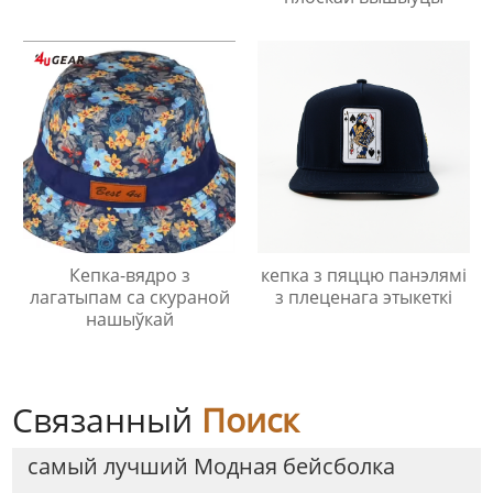
Кепка-вядро з
кепка з пяццю панэлямі
лагатыпам са скураной
з плеценага этыкеткі
нашыўкай
Связанный
Поиск
самый лучший Модная бейсболка