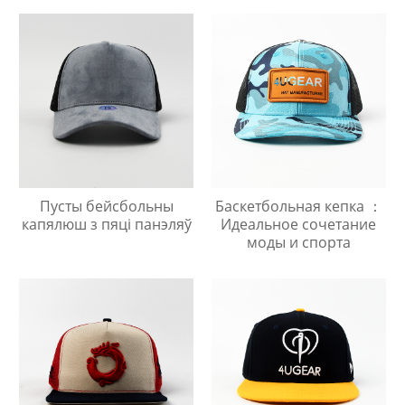
Пусты бейсбольны
Баскетбольная кепка ：
капялюш з пяці панэляў
Идеальное сочетание
моды и спорта