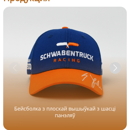
Бейсболка з плоскай вышыўкай з шасці
панэляў