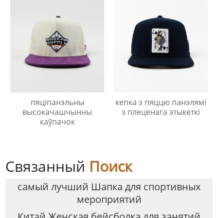
пяціпанэльны
кепка з пяццю панэлямі
высокачашчынны
з плеценага этыкеткі
каўпачок
Связанный
Поиск
самый лучший Шапка для спортивных
мероприятий
Китай Женская бейсболка для занятий