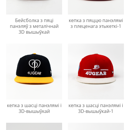
Бейсболка з пяці
кепка з пяццю панэлямі
панэляў з металічнай
з плеценага этыкеткі-1
3D вышыўкай
кепка з шасці панэлямі і
кепка з шасці панэлямі і
3D-вышыўкай
3D-вышыўкай-1