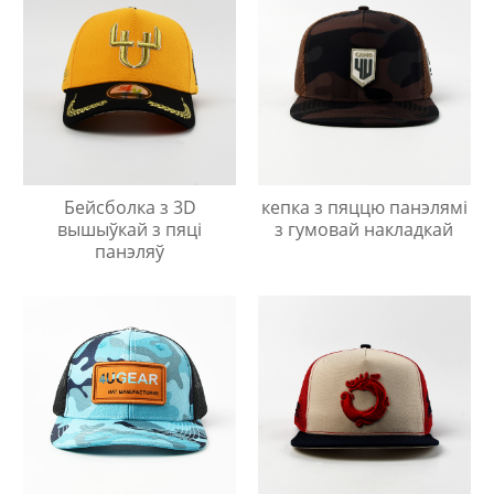
Бейсболка з 3D
кепка з пяццю панэлямі
вышыўкай з пяці
з гумовай накладкай
панэляў