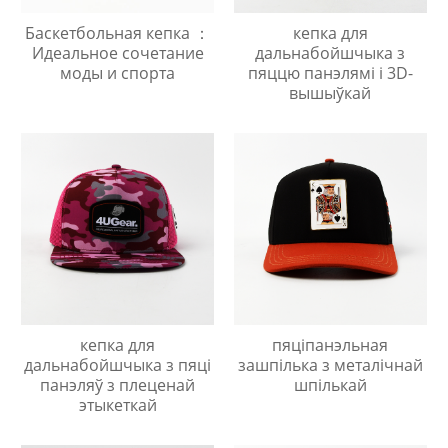
Баскетбольная кепка ：
кепка для
Идеальное сочетание
дальнабойшчыка з
моды и спорта
пяццю панэлямі і 3D-
вышыўкай
кепка для
пяціпанэльная
дальнабойшчыка з пяці
зашпілька з металічнай
панэляў з плеценай
шпількай
этыкеткай