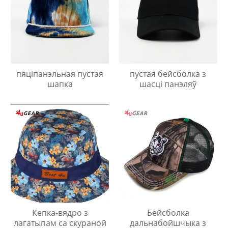
пяціпанэльная пустая
пустая бейсболка з
шапка
шасці панэляў
Кепка-вядро з
Бейсболка
лагатыпам са скураной
дальнабойшчыка з