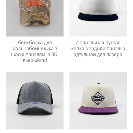
бейсболка для
7-панэльная пустая
дальнабойшчыка з
кепка з задняй панэлі з
шасці панэлямі з 3D-
адтулінай для лазера
вышыўкай