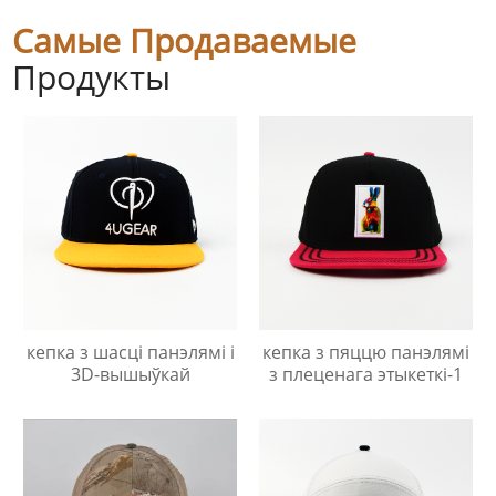
Самые Продаваемые
Продукты
кепка з шасці панэлямі і
кепка з пяццю панэлямі
3D-вышыўкай
з плеценага этыкеткі-1