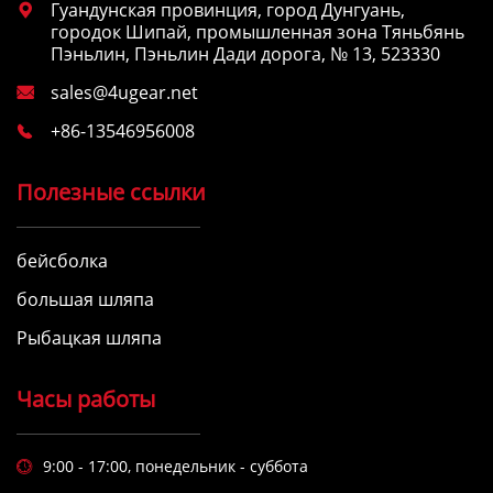
Гуандунская провинция, город Дунгуань,

городок Шипай, промышленная зона Тяньбянь
Пэньлин, Пэньлин Дади дорога, № 13, 523330
sales@4ugear.net

+86-13546956008

Полезные ссылки
бейсболка
большая шляпа
Рыбацкая шляпа
Часы работы
9:00 - 17:00, понедельник - суббота
