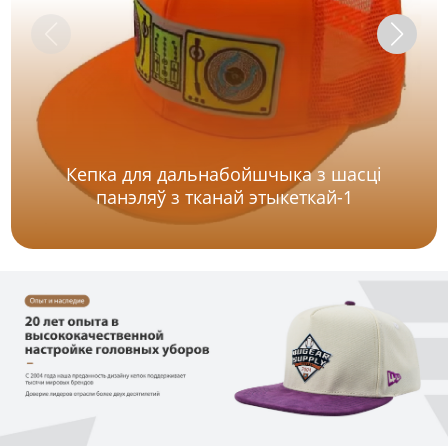
Кепка для дальнабойшчыка з шасці
панэляў з тканай этыкеткай-1