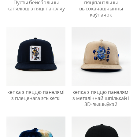
Пусты бейсбольны
пяціпанэльны
капялюш з пяці панэляў
высокачашчынны
каўпачок
кепка з пяццю панэлямі
кепка з пяццю панэлямі
з плеценага этыкеткі
з металічнай шпількай і
3D-вышыўкай