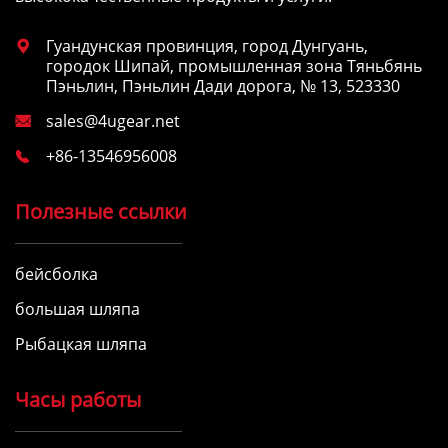
Гуандунская провинция, город Дунгуань,

городок Шипай, промышленная зона Тяньбянь
Пэньлин, Пэньлин Дади дорога, № 13, 523330
sales@4ugear.net

+86-13546956008

Полезные ссылки
бейсболка
большая шляпа
Рыбацкая шляпа
Часы работы