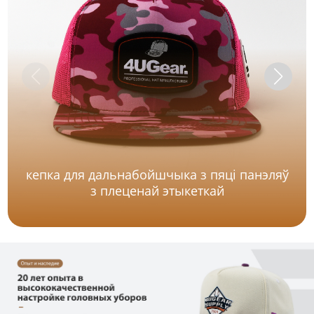
кепка для дальнабойшчыка з пяці панэляў
з плеценай этыкеткай