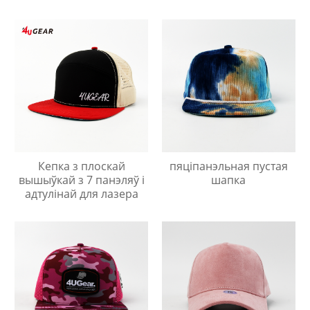
Кепка з плоскай
пяціпанэльная пустая
вышыўкай з 7 панэляў і
шапка
адтулінай для лазера