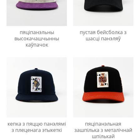
пяціпанэльны
пустая бейсболка з
высокачашчынны
шасці панэляў
каўпачок
кепка з пяццю панэлямі
пяціпанэльная
з плеценага этыкеткі
зашпілька з металічнай
шпількай