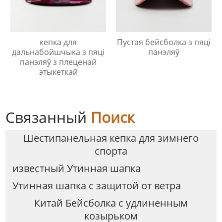
кепка для
Пустая бейсболка з пяці
дальнабойшчыка з пяці
панэляў
панэляў з плеценай
этыкеткай
Связанный
Поиск
Шестипанельная кепка для зимнего
спорта
известный Утинная шапка
Утинная шапка с защитой от ветра
Китай Бейсболка с удлиненным
козырьком