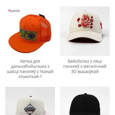
Кепка для
Бейсболка з пяці
дальнабойшчыка з
панэляў з металічнай
шасці панэляў з тканай
3D вышыўкай
этыкеткай-1